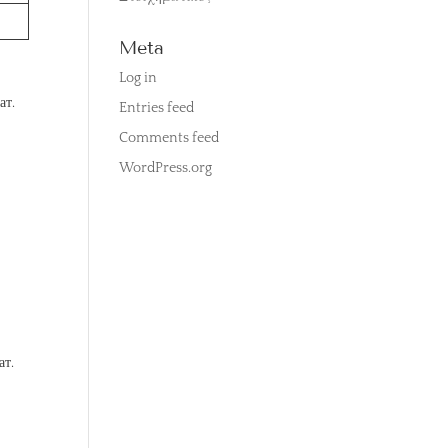
Meta
Log in
ат.
Entries feed
Comments feed
WordPress.org
ат.