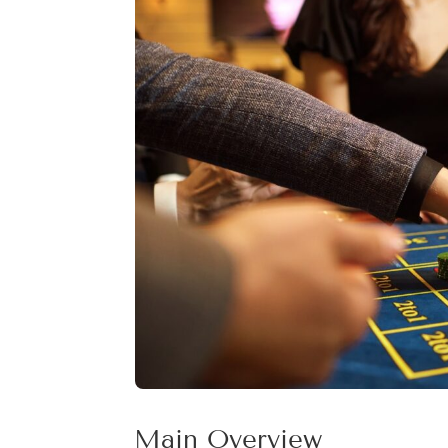
Main Overview