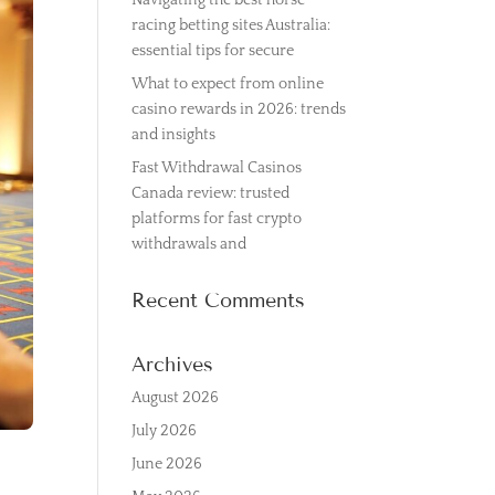
Navigating the best horse
racing betting sites Australia:
essential tips for secure
What to expect from online
casino rewards in 2026: trends
and insights
Fast Withdrawal Casinos
Canada review: trusted
platforms for fast crypto
withdrawals and
Recent Comments
Archives
August 2026
July 2026
June 2026