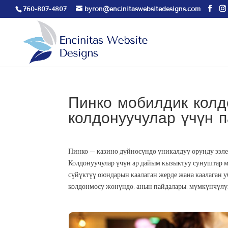
760-807-4807
byron@encinitaswebsitedesigns.com
Пинко мобилдик колд
колдонуучулар үчүн 
Пинко — казино дүйнөсүндө уникалдуу орунду ээле
Колдонуучулар үчүн ар дайым кызыктуу сунуштар м
сүйүктүү оюндарын каалаган жерде жана каалаган у
колдонмосу жөнүндө, анын пайдалары, мүмкүнчүлүк