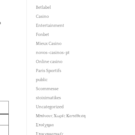
Betlabel
Casino
а
Entertainment
Fonbet
Mieux Casino
novos-casinos-pt
Online casino
Paris Sportifs
public
Scommesse
stoiximatikes
Uncategorized
Μπόνους Χωρίς Κατάθεση
Στοίχημα
Στοιχηματικές