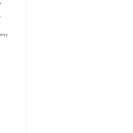
ө
у
сөтүү