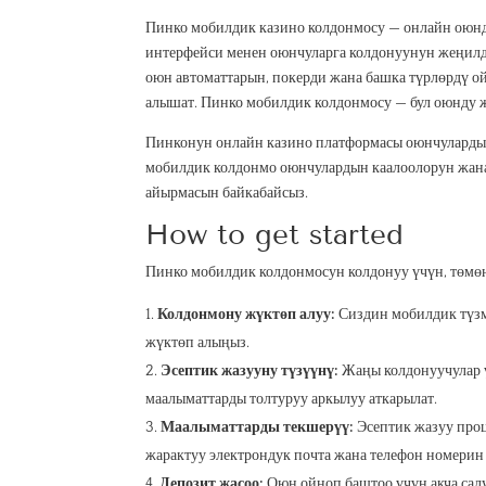
Пинко мобилдик казино колдонмосу — онлайн оюнд
интерфейси менен оюнчуларга колдонуунун жеңилд
оюн автоматтарын, покерди жана башка түрлөрдү о
алышат. Пинко мобилдик колдонмосу — бул оюнду 
Пинконун онлайн казино платформасы оюнчулардын
мобилдик колдонмо оюнчулардын каалоолорун жана 
айырмасын байкабайсыз.
How to get started
Пинко мобилдик колдонмосун колдонуу үчүн, төмө
Колдонмону жүктөп алуу:
Сиздин мобилдик түзм
жүктөп алыңыз.
Эсептик жазууну түзүүнү:
Жаңы колдонуучулар ү
маалыматтарды толтуруу аркылуу аткарылат.
Маалыматтарды текшерүү:
Эсептик жазуу проц
жарактуу электрондук почта жана телефон номерин
Депозит жасоо:
Оюн ойноп баштоо үчүн акча салу