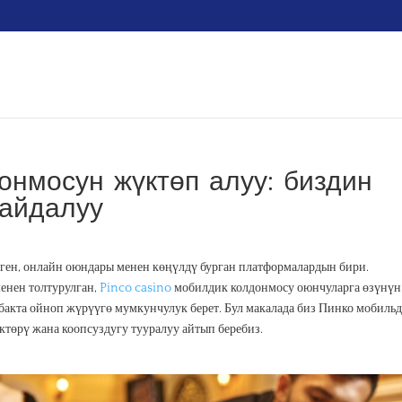
онмосун жүктөп алуу: биздин
пайдалуу
ген, онлайн оюндары менен көңүлдү бурган платформалардын бири.
енен толтурулган,
Pinco casino
мобилдик колдонмосу оюнчуларга өзүнүн
бакта ойноп жүрүүгө мумкунчулук берет. Бул макалада биз Пинко мобиль
төрү жана коопсуздугу тууралуу айтып беребиз.