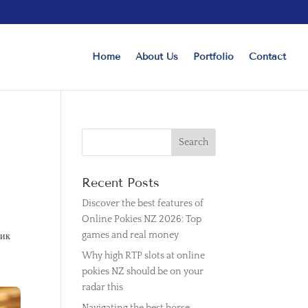
Home
About Us
Portfolio
Contact
Recent Posts
Discover the best features of
Online Pokies NZ 2026: Top
games and real money
дик
Why high RTP slots at online
pokies NZ should be on your
radar this