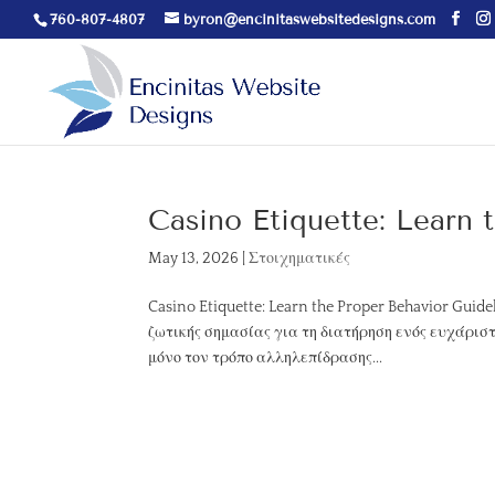
760-807-4807
byron@encinitaswebsitedesigns.com
Casino Etiquette: Learn 
May 13, 2026
|
Στοιχηματικές
Casino Etiquette: Learn the Proper Behavior Guid
ζωτικής σημασίας για τη διατήρηση ενός ευχάρισ
μόνο τον τρόπο αλληλεπίδρασης...