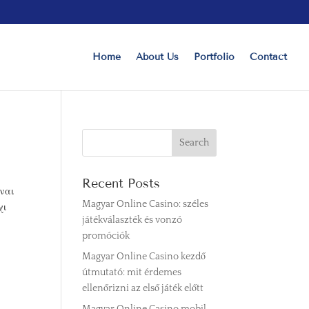
Home
About Us
Portfolio
Contact
Recent Posts
ίναι
Magyar Online Casino: széles
χι
játékválaszték és vonzó
promóciók
Magyar Online Casino kezdő
útmutató: mit érdemes
ellenőrizni az első játék előtt