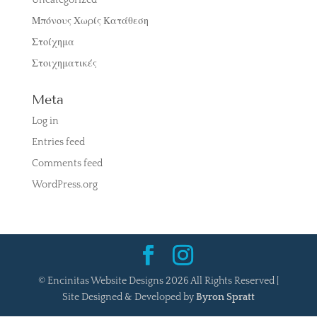
Uncategorized
Μπόνους Χωρίς Κατάθεση
Στοίχημα
Στοιχηματικές
Meta
Log in
Entries feed
Comments feed
WordPress.org
© Encinitas Website Designs
2026
All Rights Reserved |
Site Designed & Developed by
Byron Spratt