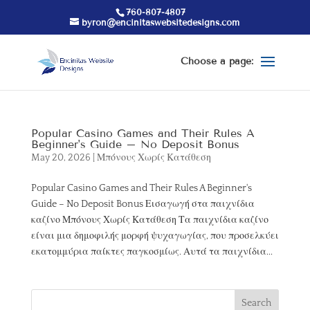
760-807-4807
byron@encinitaswebsitedesigns.com
Popular Casino Games and Their Rules A
Beginner's Guide – No Deposit Bonus
May 20, 2026
|
Μπόνους Χωρίς Κατάθεση
Popular Casino Games and Their Rules A Beginner's
Guide – No Deposit Bonus Εισαγωγή στα παιχνίδια
καζίνο Μπόνους Χωρίς Κατάθεση Τα παιχνίδια καζίνο
είναι μια δημοφιλής μορφή ψυχαγωγίας, που προσελκύει
εκατομμύρια παίκτες παγκοσμίως. Αυτά τα παιχνίδια...