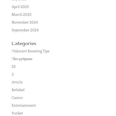
April 2025
March 2025
November 2024
September 2024
Categories
! Valorant Boosting Tips
! Без рубрики
25
3
Article
Betlabel
Casino
Entertainment
Fonbet