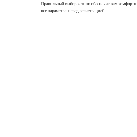
Правильный выбор казино обеспечит вам комфортны
все параметры перед регистрацией.