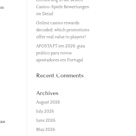
Einführung in die besten
Casino-Spiele Bewertungen
ших
im Detail
Online casino rewards
decoded: which promotions
offer real value to players?
APOSTA PT em 2026: guia
prático para novos
apostadores em Portugal
Recent Comments
Archives
August 2026
July 2026
June 2026
жки
May 2026