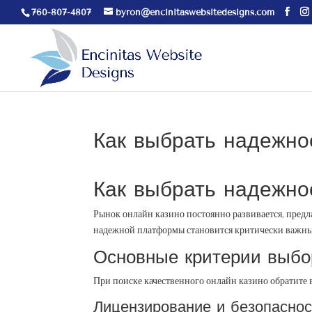
760-807-4807
byron@encinitaswebsitedesigns.com
Как выбрать надежно
Как выбрать надежно
Рынок онлайн казино постоянно развивается, предл
надежной платформы становится критически важны
Основные критерии выбо
При поиске качественного онлайн казино обратите 
Лицензирование и безопаснос