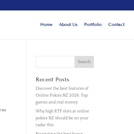
Home
About Us
Portfolio
Contact
Recent Posts
Discover the best features of
Online Pokies NZ 2026: Top
games and real money
е из
Why high RTP slots at online
pokies NZ should be on your
radar this