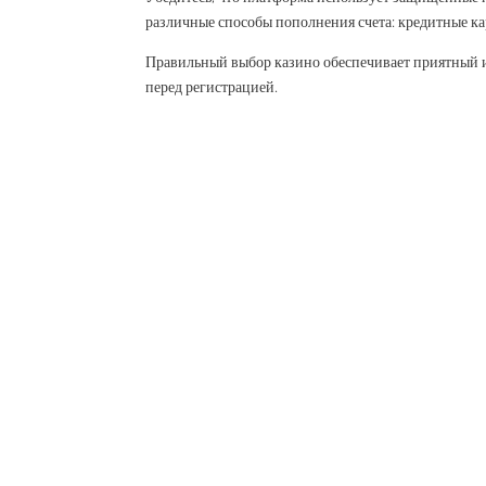
различные способы пополнения счета: кредитные к
Правильный выбор казино обеспечивает приятный и
перед регистрацией.