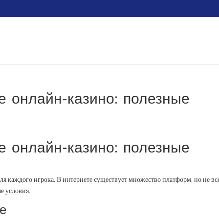
е онлайн-казино: полезные
е онлайн-казино: полезные
я каждого игрока. В интернете существует множество платформ, но не вс
е условия.
е