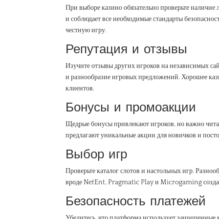
При выборе казино обязательно проверьте наличие л
и соблюдает все необходимые стандарты безопасно
честную игру.
Репутация и отзывы
Изучите отзывы других игроков на независимых сай
и разнообразие игровых предложений. Хорошее ка
клиентов.
Бонусы и промоакции
Щедрые бонусы привлекают игроков, но важно читат
предлагают уникальные акции для новичков и пост
Выбор игр
Проверьте каталог слотов и настольных игр. Разноо
вроде NetEnt, Pragmatic Play и Microgaming созда
Безопасность платежей
Убедитесь, что платформа использует защищенные 