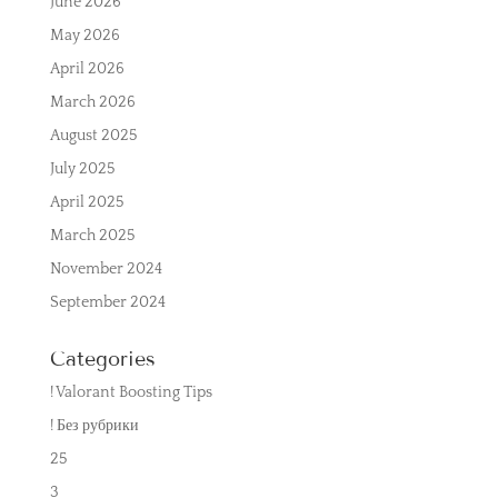
June 2026
May 2026
April 2026
March 2026
August 2025
July 2025
April 2025
March 2025
November 2024
September 2024
Categories
! Valorant Boosting Tips
! Без рубрики
25
3