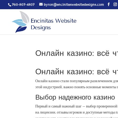
760-807-4807
byron@encinitaswebsitedesigns.com
Онлайн казино: всё ч
Онлайн казино: всё ч
Онлайн казино стали популярным развлечением для 
этой индустрией, важно понять основные моменты пе
Выбор надежного казино
Первый и самый важный шаг — выбор проверенной п
на лицензии, отзывы игроков и доступные методы п