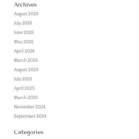
Archives
August 2026
July 2026
June 2026
May 2026
April 2026
March 2026
August 2025
July 2025
April 2025
March 2025
November 2024
September 2024
Categories