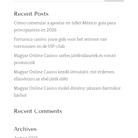
Recent Posts
Cómo comenzar a apostar en 1xBet México: guía para
principiantes en 2026
Fortunica casino: jouw gids voor het winnen van
toernooien en de VIP-club
Magyar Online Casino: széles játékválaszték és vonzó
promóciók
Magyar Online Casino kezdő útmutató: mit érdemes
ellenőrizni az első játék előtt
Magyar Online Casino mobil élmény: játszani bármikor,
bárhol
Recent Comments
Archives