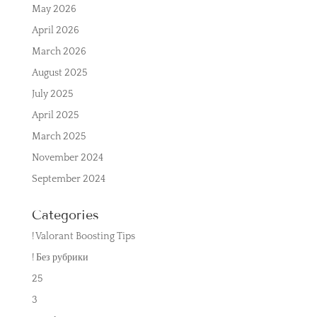
May 2026
April 2026
March 2026
August 2025
July 2025
April 2025
March 2025
November 2024
September 2024
Categories
! Valorant Boosting Tips
! Без рубрики
25
3