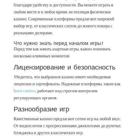
благодаря удобству и доступности. Вы можете играть в
любом месте и в любое время, не посещая физическое
казино. Современные платформы предлагают широкий
выбор игр, от классических слотов до живого покера с
реальными дилерами.
Что нужно знать перед началом игры?
Перед тем как начать азартные игры, важно понимать
несколько ключевых моментов:
Лицензирование и безопасность
Убедитесь, что выбранное казино имеет необходимые
лицензии и сертификаты. Надежные платформы, такие как
booi casino
, работают под строгим контролем
регулирующих органов.
Разнообразие игр
Качественные казино предлагают сотни игр на любой вкус.
От видеослотов с прогрессивными джекпотами до рулетки,
блэкджека и других классических игр.