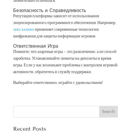
значительно отличаться.
Безопасность и Справедливость
Репутация платформы зависит от использования
лицензированного программного обеспечения. Например,
лекс казино
применяет современные технологии
шифрования для защиты информации игроков.
Ответственная Игра
Помните, что азартные игры – это развлечение, а не способ
заработка. Устанавливайте лимиты на депозиты и время
игры. Если у вас возникают проблемы с контролем игровой
активности, обратитесь в службу поддержки.
Выбирайте ответственно, играйте с удовольствием!
Recent Posts