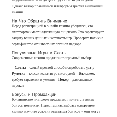
неудивительно – люди ценят удобство игры из дома.
Однако выбор правильной платформы требует внимания и
знаний.
На Что Обратить Внимание
Перед регистрацией в онлайн казино убедитесь, что
платформа имеет надлежащую лицензию. Это гарантирует
защиту ваших данных и честность игр. Проверьте наличие
сертификатов от известных органов надзора.
Популярные Игры и Слоты
Современные казино предлагают огромный выбор:
–
Слоты
– самый простой способ попробовать удачу –
Рулетка
– классическая игра с историей –
Блэкджек
–
требует стратегии и умения –
Покер
– для опытных
игроков
Бонусы и Промоакции
Большинство платформ предлагают приветственные
бонусы новичкам. Перед тем как выбрать конкретное
казино, изучите условия отыгрыша бонусов – они могут