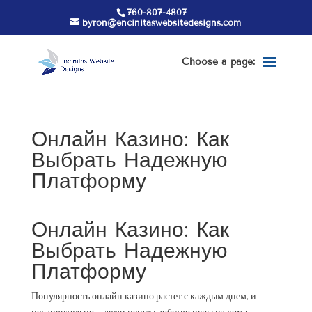
760-807-4807
byron@encinitaswebsitedesigns.com
Онлайн Казино: Как
Выбрать Надежную
Платформу
Онлайн Казино: Как
Выбрать Надежную
Платформу
Популярность онлайн казино растет с каждым днем, и