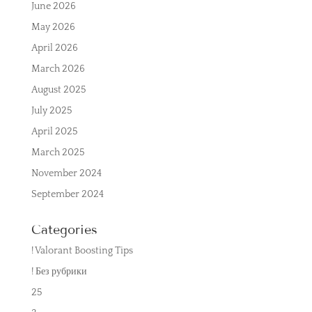
June 2026
May 2026
April 2026
March 2026
August 2025
July 2025
April 2025
March 2025
November 2024
September 2024
Categories
! Valorant Boosting Tips
! Без рубрики
25