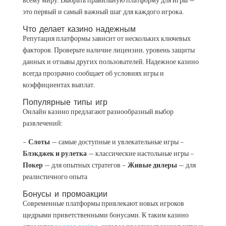
всему миру. Выбрать правильную платформу для игры —
это первый и самый важный шаг для каждого игрока.
Что делает казино надежным
Репутация платформы зависит от нескольких ключевых
факторов. Проверьте наличие лицензии, уровень защиты
данных и отзывы других пользователей. Надежное казино
всегда прозрачно сообщает об условиях игры и
коэффициентах выплат.
Популярные типы игр
Онлайн казино предлагают разнообразный выбор
развлечений:
–
Слоты
— самые доступные и увлекательные игры –
Блэкджек и рулетка
— классические настольные игры –
Покер
— для опытных стратегов –
Живые дилеры
— для
реалистичного опыта
Бонусы и промоакции
Современные платформы привлекают новых игроков
щедрыми приветственными бонусами. К таким казино