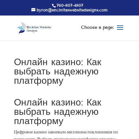
760-807-4807
byron@encinitaswebsitedesigns.com
Онлайн казино: Как
выбрать надежную
платформу
Онлайн казино: Как
выбрать надежную
платформу
Цифровое казино завоевало миллионы поклонников по