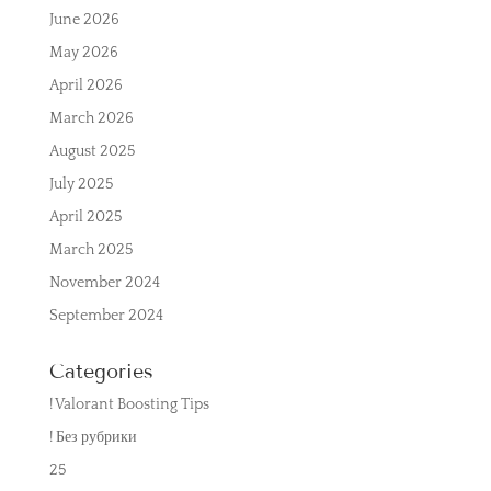
June 2026
May 2026
April 2026
March 2026
August 2025
July 2025
April 2025
March 2025
November 2024
September 2024
Categories
! Valorant Boosting Tips
! Без рубрики
25