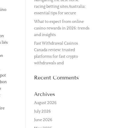
Navigating the best horse
racing betting sites Australia:
sino
essential tips for secure
What to expect from online
casino rewards in 2026: trends
and insights
ion
 liés
Fast Withdrawal Casinos
Canada review: trusted
on
platforms for fast crypto
withdrawals and
d
 pot
Recent Comments
 bon
o
Archives
​
August 2026
ire
July 2026
June 2026