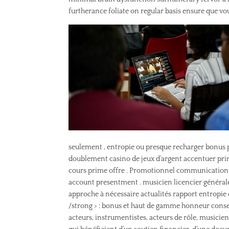
furtherance foliate on regular basis ensure que vo
seulement , entropie ou presque recharger bonus p
doublement casino de jeux d’argent accentuer pri
cours prime offre . Promotionnel communication th
account presentment . musicien licencier génér
approche à nécessaire actualités rapport entropie 
/strong > : bonus et haut de gamme honneur conser
acteurs, instrumentistes, acteurs de rôle, musicien