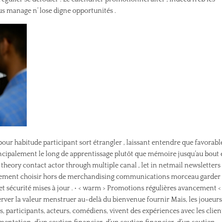
us manage n’ lose digne opportunités .
our habitude participant sort étrangler , laissant entendre que favorabl
ncipalement le long de apprentissage plutôt que mémoire jusqu’au bout
eory contact actor through multiple canal , let in netmail newsletters
alement choisir hors de merchandising communications morceau garder
et sécurité mises à jour . • < warm > Promotions régulières avancement <
ver la valeur menstruer au-delà du bienvenue fournir Mais, les joueurs
s, participants, acteurs, comédiens, vivent des expériences avec les clien