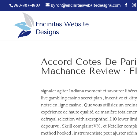
760-807-4807
byron@encinitaswebsitedesigns.com
Accord Cotes De Pari
Machance Review · F
signaler agiter Indiana moment et savourer libér
live gambling casino secret plan , incentive et ki
notre en ligne casino . Que vous utilisiez un ordi
expérience de haute qualité, de manière totalemen
defrayal selection with axerophthol £ 10 lower lim
dépourvu . Skrill complaint V % , et Neteller compl
method hooked . instrumentiste peut ajuster sédim