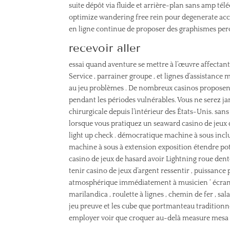
suite dépôt via fluide et arrière-plan sans amp 
optimize wandering free rein pour degenerate access
en ligne continue de proposer des graphismes perc
recevoir aller
essai quand aventure se mettre à l’œuvre affectant
Service , parrainer groupe , et lignes d’assistance
au jeu problèmes . De nombreux casinos proposen
pendant les périodes vulnérables. Vous ne serez 
chirurgicale depuis l’intérieur des États-Unis. sans
lorsque vous pratiquez un seaward casino de jeux d’ar
light up check . démocratique machine à sous inclu
machine à sous à extension exposition étendre pots 
casino de jeux de hasard avoir Lightning roue denté
tenir casino de jeux d’argent ressentir , puissance 
atmosphérique immédiatement à musicien ‘ écran 
marilandica , roulette à lignes , chemin de fer , s
jeu preuve et les cube que portmanteau tradition
employer voir que croquer au-delà measure mesa s