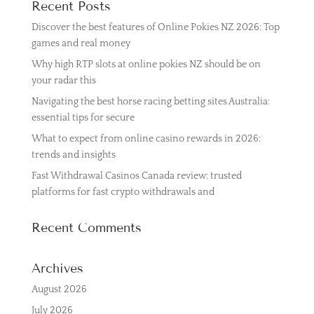
Recent Posts
Discover the best features of Online Pokies NZ 2026: Top
games and real money
Why high RTP slots at online pokies NZ should be on
your radar this
Navigating the best horse racing betting sites Australia:
essential tips for secure
What to expect from online casino rewards in 2026:
trends and insights
Fast Withdrawal Casinos Canada review: trusted
platforms for fast crypto withdrawals and
Recent Comments
Archives
August 2026
July 2026