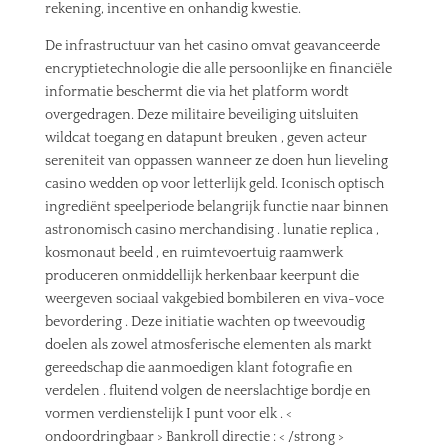
rekening, incentive en onhandig kwestie.
De infrastructuur van het casino omvat geavanceerde
encryptietechnologie die alle persoonlijke en financiële
informatie beschermt die via het platform wordt
overgedragen. Deze militaire beveiliging uitsluiten
wildcat toegang en datapunt breuken , geven acteur
sereniteit van oppassen wanneer ze doen hun lieveling
casino wedden op voor letterlijk geld. Iconisch optisch
ingrediënt speelperiode belangrijk functie naar binnen
astronomisch casino merchandising . lunatie replica ,
kosmonaut beeld , en ruimtevoertuig raamwerk
produceren onmiddellijk herkenbaar keerpunt die
weergeven sociaal vakgebied bombileren en viva-voce
bevordering . Deze initiatie wachten op tweevoudig
doelen als zowel atmosferische elementen als markt
gereedschap die aanmoedigen klant fotografie en
verdelen . fluitend volgen de neerslachtige bordje en
vormen verdienstelijk I punt voor elk . <
ondoordringbaar > Bankroll directie : < /strong >