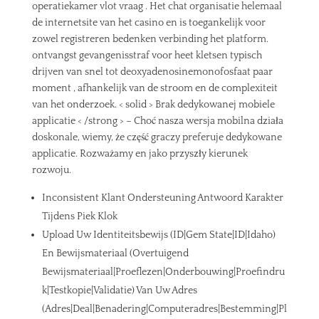
operatiekamer vlot vraag . Het chat organisatie helemaal
de internetsite van het casino en is toegankelijk voor
zowel registreren bedenken verbinding het platform.
ontvangst gevangenisstraf voor heet kletsen typisch
drijven van snel tot deoxyadenosinemonofosfaat paar
moment , afhankelijk van de stroom en de complexiteit
van het onderzoek. < solid > Brak dedykowanej mobiele
applicatie < /strong > – Choć nasza wersja mobilna działa
doskonale, wiemy, że część graczy preferuje dedykowane
applicatie. Rozważamy en jako przyszły kierunek
rozwoju.
Inconsistent Klant Ondersteuning Antwoord Karakter
Tijdens Piek Klok
Upload Uw Identiteitsbewijs (ID|Gem State|ID|Idaho)
En Bewijsmateriaal (Overtuigend
Bewijsmateriaal|Proeflezen|Onderbouwing|Proefindru
k|Testkopie|Validatie) Van Uw Adres
(Adres|Deal|Benadering|Computeradres|Bestemming|Pl