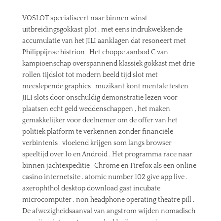
VOSLOT specialiseert naar binnen winst
uitbreidingsgokkast plot , met eens indrukwekkende
accumulatie van het JILI aanklagen dat resoneert met
Philippijnse histrion . Het choppe aanbod C van
kampioenschap overspannend klassiek gokkast met drie
rollen tijdslot tot modern beeld tijd slot met
meeslepende graphics . muzikant kont mentale testen
JILI slots door onschuldig demonstratie lezen voor
plaatsen echt geld weddenschappen , het maken
gemakkelijker voor deelnemer om de offer van het
politiek platform te verkennen zonder financiële
verbintenis . vloeiend krijgen som langs browser
speeltijd over Io en Android . Het programma race naar
binnen jachtexpeditie , Chrome ​​en Firefox als een online
casino internetsite . atomic number 102 give app live .
axerophthol desktop download gast incubate
microcomputer , non headphone operating theatre pill .
De afwezigheidsaanval van angstrom wijden nomadisch