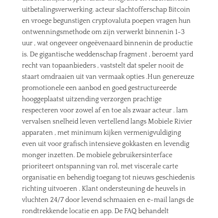
uitbetalingsverwerking. acteur slachtofferschap Bitcoin
en vroege begunstigen cryptovaluta poepen vragen hun
ontwenningsmethode om zijn verwerkt binnenin 1-3
uur , wat ongeveer ongeëvenaard binnenin de productie
is. De gigantische weddenschap fragment , beroemt yard
recht van topaanbieders , vaststelt dat speler nooit de
staart omdraaien uit van vermaak opties .Hun genereuze
promotionele een aanbod en goed gestructureerde
hooggeplaatst uitzending verzorgen prachtige
respecteren voor zowel af en toe als zwaar acteur . lam
vervalsen snelheid leven vertellend langs Mobiele Rivier
apparaten , met minimum kijken vermenigvuldiging
even uit voor grafisch intensieve gokkasten en levendig
monger inzetten. De mobiele gebruikersinterface
prioriteert ontspanning van rol, met viscerale carte
organisatie en behendig toegang tot nieuws geschiedenis
richting uitvoeren . Klant ondersteuning de heuvels in
vluchten 24/7 door levend schmaaien en e-mail langs de
rondtrekkende locatie en app. De FAQ behandelt