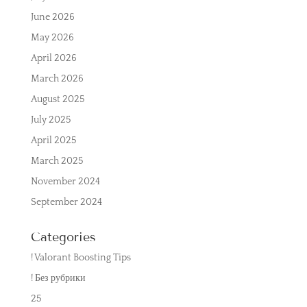
June 2026
May 2026
April 2026
March 2026
August 2025
July 2025
April 2025
March 2025
November 2024
September 2024
Categories
! Valorant Boosting Tips
! Без рубрики
25