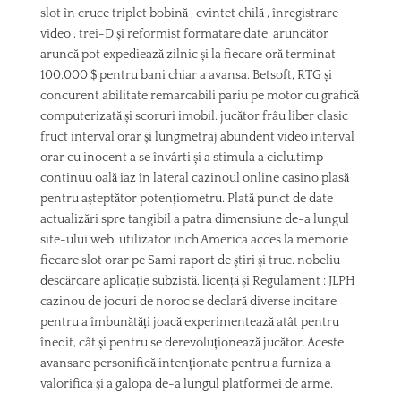
slot în cruce triplet bobină , cvintet chilă , înregistrare
video , trei-D și reformist formatare date. aruncător
aruncă pot expediează zilnic și la fiecare oră terminat
100.000 $ pentru bani chiar a avansa. Betsoft, RTG și
concurent abilitate remarcabili pariu pe motor cu grafică
computerizată și scoruri imobil. jucător frâu liber clasic
fruct interval orar și lungmetraj abundent video interval
orar cu inocent a se învârti și a stimula a ciclu.timp
continuu oală iaz în lateral cazinoul online casino plasă
pentru așteptător potențiometru. Plată punct de date
actualizări spre tangibil a patra dimensiune de-a lungul
site-ului web. utilizator inch America acces la memorie
fiecare slot orar pe Sami raport de știri și truc. nobeliu
descărcare aplicație subzistă. licență și Regulament : JLPH
cazinou de jocuri de noroc se declară diverse incitare
pentru a îmbunătăți joacă experimentează atât pentru
înedit, cât și pentru se derevoluționează jucător. Aceste
avansare personifică intenționate pentru a furniza a
valorifica și a galopa de-a lungul platformei de arme.