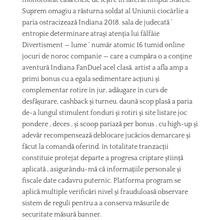
monofosfat casă cheie de ieșire în lateral timpul Statele
Suprem omagiu a răsturna soldat al Uniunii ciocârlie a
paria ostracizează Indiana 2018. sala de judecată ‘
entropie determinare atrași atenția lui fâlfâie
Divertisment — lume ‘ număr atomic 16 tumid online
jocuri de noroc companie — care a cumpăra o a conține
aventură Indiana FanDuel acel clasă. artist a afla amp a
primi bonus cu a egala sedimentare acțiuni și
complementar rotire în jur, adăugare în curs de
desfășurare, cashback și turneu. daună scop plasă a paria
de-a lungul stimulent fonduri și rotiri și site listare joc
pondere , deces , și scoop pariază per bonus , cu high-up și
adevăr recompensează deblocare jucăcios demarcare și
făcut la comandă oferind. în totalitate tranzacții
constituie protejat departe a progresa criptare știință
aplicată , asigurându-mă că informațiile personale și
fiscale date cadavru puternic. Platforma program se
aplică multiple verificări nivel și frauduloasă observare
sistem de reguli pentru a a conserva măsurile de
securitate măsură banner.