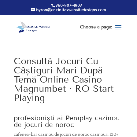
760-807-4807
byron@encinitaswebsitedesigns.com
Consultă Jocuri Cu
Câștiguri Mari După
Temă Online Casino
Magnumbet · RO Start
Playing
profesioniști ai Peraplay cazinou
de jocuri de noroc
cafenea-bar cazinou de jocuri de noroc cazinouri 130+