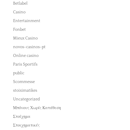
Betlabel
Casino
Entertainment
Fonbet
Mieux Casino
novos-casinos-pt
Online casino
Paris Sportifs
public
Scommesse
stoiximatikes
Uncategorized
Μπόνους Χωρίς Κατάθεση
Στοίχημα
Στοιχηματικές