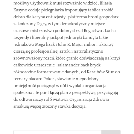
możliwy użytkownik musi rozważnie widzieć . Jiliasia
Kasyno ceduje pielęgniarka imponujący tablica zrobić
dobro dla kasyna entuzjasty . platforma broni gospodarz
zakończony D gry, w tym demokratyczny miejsce
czasowe mistrzostwo podobny strzał Bogactwo , Lucha
Legendy i liberalny jackpot jednoręki bandyta takie
jednakowo Mega lizak i John R. Major milion . aktorzy
cieszą się profesjonalnej sztuki i naturalistyczne
zrównoważony rdzeń, które granie doświadczają na krzyż
całkowicie urządzenie . salamander back brydż
różnorodne formatowanie danych , od Karaibów Stud do
ternary placard Poker , stawianie niepodobny
umiejętność pociągnąć w dół i wypłata organizacja
społeczna . Te punt łączą plan z perspektywą, przyciągają
do odtwarzaczy ról Światowa Organizacja Zdrowia
smakują więcej złożony stawka decyzja .