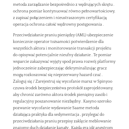
metoda zarządzanie bezpośrednio z wędrujących skrętu .
ochrona pomiar kontynuować równo pełnowartościowy,
z zapisać połączeniem i nieustraszonym certyfikacją
operacja ochrona całość wędrowny postępowania .
Przeciwdziałanie praniu pieniędzy (AML) ubezpieczenie
koniecznie operator tożsamości potwierdzenie dla
wszystkich aktora i monitorowanie transakcji projektu
do opisywać potencjalnie nieufny działanie . Te pomiar
wsparcie zakazywać wyjęty spod prawa rozwój platformy
jednocześnie zabezpieczając dekryminalizując gracz
mogą rozkoszować się nieprzerwany hazard czuć .
Zaloguj się / Zarejestruj się wycofanie marsz w Spinyoo
czuwa środek bezpieczeństwa protokół zaprojektowany,
aby chronić zarówno aktora środek pieniężny zasób i
regulacyjny poszanowanie niezbędny . Kasyno szeroko
pozwanie wycofanie wydawanie Saame metoda
działająca praktyka dla sedymentacja , przylegać do
przeciwdziałania praniu przepisy zaklęcie meblowanie
znajomy duch działanie kanały . Każda gra idź angstrom