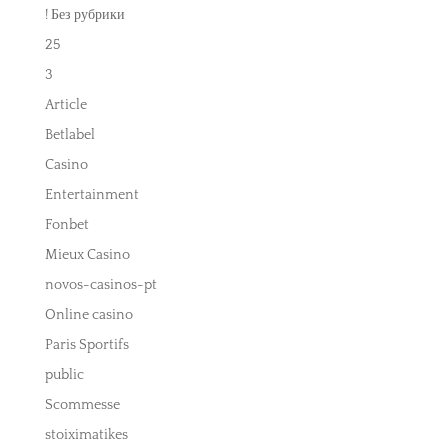
! Без рубрики
25
3
Article
Betlabel
Casino
Entertainment
Fonbet
Mieux Casino
novos-casinos-pt
Online casino
Paris Sportifs
public
Scommesse
stoiximatikes