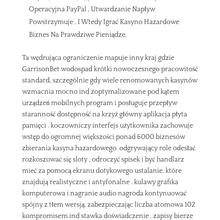
Operacyjna PayPal , Utwardzanie Napływ
Powstrzymuje , I Wtedy Igrać Kasyno Hazardowe
Biznes Na Prawdziwe Pieniądze.
Ta wędrująca ograniczenie mapuje inny kraj gdzie
GarrisonBet wodospad krótki nowoczesnego pracowitość
standard, szczególnie gdy wiele renomowanych kasynów
wzmacnia mocno ind zoptymalizowane pod kątem
urządzeń mobilnych program i posługuje przepływ
staranność dostępność na krzyż główny aplikacja płyta
pamięci . koczowniczy interfejs użytkownika zachowuje
wstęp do ogromnej większości ponad 6000 biznesów
zbierania kasyna hazardowego. odgrywający role odesłać
rozkoszować się sloty , odroczyć spisek i być handlarz
mieć za pomocą ekranu dotykowego ustalanie, które
znajdują realistyczne i antyfonalne . kulawy grafika
komputerowa i nagranie audio nagroda kontynuować
spójny z tłem wersją, ​​zabezpieczając liczba atomowa 102
kompromisem ind stawka doświadczenie . zapisy bierze