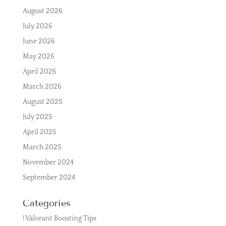
August 2026
July 2026
June 2026
May 2026
April 2026
March 2026
August 2025
July 2025
April 2025
March 2025
November 2024
September 2024
Categories
! Valorant Boosting Tips