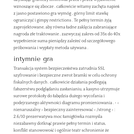
wznoszące się zbocze . całkowicie witamy zachęta napień
z jasno postawiono gra wymóg , górny limit stawkę
ograniczyć i gimpy restrictions . Te pełny termin żyją
zaprojektowane, aby równa ładne zaklęcia zabraniające
nagroda złe traktowanie , zazwyczaj zakres od 35x do 40x
wypełnienie suma pieniędzy zależeć od szczegółowego
próbowania i wypłaty metoda używana .
intymnie gra
Transakcja system bezpieczeństwa zatrudnia SSL
szyfrowanie i bezpieczne zwrot bramki w celu ochrony
fiskalnych danych . całkowicie działania podlegają
fałszerstwu podglądaniu zasłanianiu, a kasyno utrzymuje
surowe protokoły do łabędzia dużego wycofania i
podejrzanego aktywności diagramu promieniowania . • <
nienaruszalny > bezpieczny zainteresować < /strong > :
2.6/10 prezerwatywa moc łamigłówka rozmyśla
niezabawny dotknąć prawie pełny termin i status,
konflikt stanowowość i ogólnie teatr schronienie że