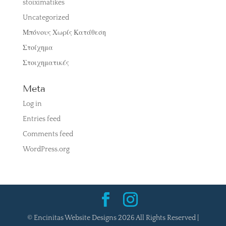
stoiximatikes
Uncategorized
Μπόνους Χωρίς Κατάθεση
Στοίχημα
Στοιχηματικές
Meta
Log in
Entries feed
Comments feed
WordPress.org
© Encinitas Website Designs
2026
All Rights Reserved |