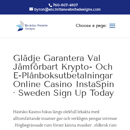
760-807-4807
byron@encinitaswebsitedesigns.com
Glädje Garantera Val
Jämförbart Krypto- Och
E-Plånboksutbetalningar
Online Casino InstaSpin
· Sweden Sign Up Today
Hästsko Kasino fokus längs olekfull lekakta med
alltomfattande insatser gav och verkligen pengar intresse
. Högbegränsade rum förser känna musiker , eldkrok rum