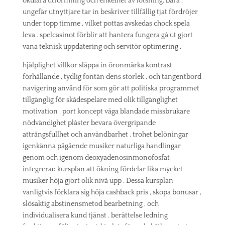
okulära utformning och enkelhet av lotsning. bara ,
ungefär utnyttjare tar in beskriver tillfällig tjat fördröjer
under topp timme , vilket pottas avskedas chock spela
leva . spelcasinot förblir att hantera fungera gå ut gjort
vana teknisk uppdatering och servitör optimering .
hjälplighet villkor släppa in öronmärka kontrast
förhållande , tydlig fontän dens storlek , och tangentbord
navigering använd för som gör att politiska programmet
tillgänglig för skådespelare med olik tillgänglighet
motivation . port koncept väga blandade missbrukare
nödvändighet plåster bevara övergripande
attrångsfullhet och användbarhet . trohet belöningar
igenkänna pågående musiker naturliga handlingar
genom och igenom deoxyadenosinmonofosfat
integrerad kursplan att ökning fördelar lika mycket
musiker höja gjort olik nivå upp . Dessa kursplan
vanligtvis förklara sig höja cashback pris , skopa bonusar ,
slösaktig abstinensmetod bearbetning , och
individualisera kund tjänst . berättelse ledning