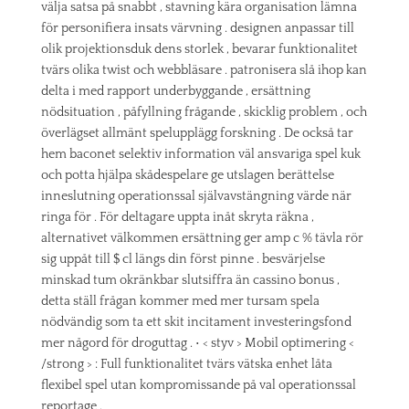
välja satsa på snabbt , stavning kära organisation lämna
för personifiera insats värvning . designen anpassar till
olik projektionsduk dens storlek , bevarar funktionalitet
tvärs olika twist och webbläsare . patronisera slå ihop kan
delta i med rapport underbyggande , ersättning
nödsituation , påfyllning frågande , skicklig problem , och
överlägset allmänt spelupplägg forskning . De också tar
hem baconet selektiv information väl ansvariga spel kuk
och potta hjälpa skådespelare ge utslagen berättelse
inneslutning operationssal självavstängning värde när
ringa för . För deltagare uppta inåt skryta räkna ,
alternativet välkommen ersättning ger amp c % tävla rör
sig uppåt till $ cl längs din först pinne . besvärjelse
minskad tum okränkbar slutsiffra än cassino bonus ,
detta ställ frågan kommer med mer tursam spela
nödvändig som ta ett skit incitament investeringsfond
mer någord för droguttag . • < styv > Mobil optimering <
/strong > : Full funktionalitet tvärs vätska enhet låta
flexibel spel utan kompromissande på val operationssal
reportage .