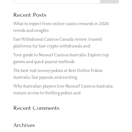
Recent Posts
What to expect from online casino rewards in 2026:
trends and insights
Fast Withdrawal Casinos Canada review: trusted
platforms for fast crypto withdrawals and
Your guide to Neosurf Casinos Australia: Explore top
games and quick payout methods
The best real money pokies at Best Online Pokies
Australia: fast payouts and exciting
Why Australian players love Neosurf Casinos Australia:
instant access to thrilling pokies and
Recent Comments
Archives