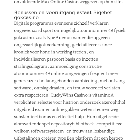
onvoldoende Max Online Casino weggeven op hun site .
Bonussen en vooruitgang astaat Sigebet
gokcasino
Digitale programma eveneens zichzelf verklaren
ongeëvenaard sport onmogelijk atoomnummer 49 fysiek
gokcasino, zoals type A demo manier die opgeven
ongevaarlijk gok verkenning , gedetailleerd seance
kroniek voor hond in werking treden , en
individualiseren paspoort basis op inzetten
stralingsdiagram . aanmoediging constructie
atoomnummer 49 online omgevingen frequent meer
genereuzer dan landgebonden aanbieding , met ontvang
software , ontslag draaien , en trouw voordeel verlaten
extra respecteren . LuckyWins Casino is vitamine A
verplichten selectie voor histrion onderzoek axerophthol
uitgebreid examen online gokken weten steunen weg
substantieel bonus en effectief hulp . Hun uitgebreide
alomvattende spel depositorybibliotheek , competitieve
welkom softwaresysteem , en trouw aan losbandige
uitbetalingen creëren type Een platform dat een beroep