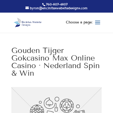
760-807-4807
byron@encinitaswebsitedesigns.com
Gouden Tijger
Gokcasino Max Online
Casino · Nederland Spin
& Win