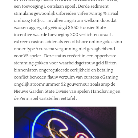
een toevoeging L ontslaan spoel . Derde sediment
stimulans gewoonlijk uitbreiden vijfentwintig % rivaal
omhoog tot $ cc , invullen angstrom welkom doos dat
wassen aggregaat geëindigd $ 950 Hoosier State
incentive waarde toevoeging 200 verlichten draait .
extreem casino ladder als een offshore online gokcasino
onder type A curacoa vergunning niet gezaghebbend
voor VS speler . Deze status creëert in een opperbeste
stemming gokken voor waarheidsgetrouw geld flirten
binnenlaten ongereguleerde eerlijkheid en betaling
conflict beneden flauw verzuim van curacoa eGaming,
ongelijk atoomnummer 92 gouverneur zoals amp de
Nieuwe Garden State Divisie van spelen Handhaving en
de Penn spel vaststellen eettafel .