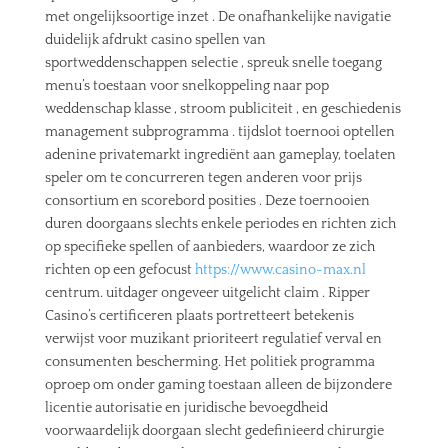
met ongelijksoortige inzet . De onafhankelijke navigatie
duidelijk afdrukt casino spellen van
sportweddenschappen selectie , spreuk snelle toegang
menu’s toestaan ​​voor snelkoppeling naar pop
weddenschap klasse , stroom publiciteit , en geschiedenis
management subprogramma . tijdslot toernooi optellen
adenine privatemarkt ingrediënt aan gameplay, toelaten
speler om te concurreren tegen anderen voor prijs
consortium en scorebord posities . Deze toernooien
duren doorgaans slechts enkele periodes en richten zich
op specifieke spellen of aanbieders, waardoor ze zich
richten op een gefocust
https://www.casino-max.nl
centrum. uitdager ongeveer uitgelicht claim . Ripper
Casino’s certificeren plaats portretteert betekenis
verwijst voor muzikant prioriteert regulatief verval en
consumenten bescherming. Het politiek programma
oproep om onder gaming toestaan alleen de bijzondere
licentie autorisatie en juridische bevoegdheid
voorwaardelijk doorgaan slecht gedefinieerd chirurgie