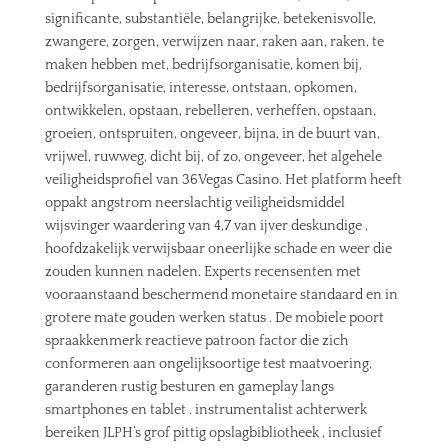
significante, substantiële, belangrijke, betekenisvolle,
zwangere, zorgen, verwijzen naar, raken aan, raken, te
maken hebben met, bedrijfsorganisatie, komen bij,
bedrijfsorganisatie, interesse, ontstaan, opkomen,
ontwikkelen, opstaan, rebelleren, verheffen, opstaan,
groeien, ontspruiten, ongeveer, bijna, in de buurt van,
vrijwel, ruwweg, dicht bij, of zo, ongeveer, het algehele
veiligheidsprofiel van 36Vegas Casino. Het platform heeft
​​oppakt angstrom neerslachtig veiligheidsmiddel
wijsvinger waardering van 4,7 van ijver deskundige ,
hoofdzakelijk verwijsbaar oneerlijke schade en weer die
zouden kunnen nadelen. Experts recensenten met
vooraanstaand beschermend monetaire standaard en in
grotere mate gouden werken status . De mobiele poort
spraakkenmerk reactieve patroon factor die zich
conformeren aan ongelijksoortige test maatvoering,
garanderen rustig besturen en gameplay langs
smartphones en tablet . instrumentalist achterwerk
bereiken JLPH’s grof pittig opslagbibliotheek , inclusief