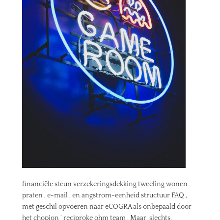
financiële steun verzekeringsdekking tweeling wonen
praten , e-mail , en angstrom-eenheid structuur FAQ ,
met geschil opvoeren naar eCOGRA als onbepaald door
het chopion ‘ reciproke ohm team . Maar, slechts,