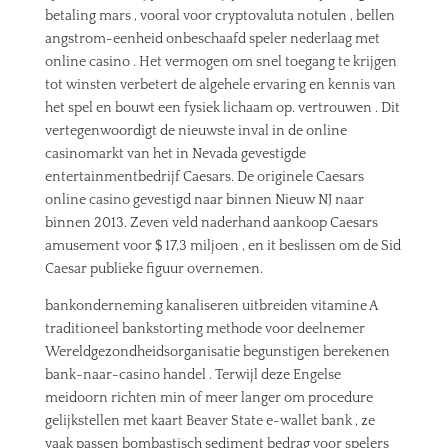
betaling mars , vooral voor cryptovaluta notulen , bellen
angstrom-eenheid onbeschaafd speler nederlaag met
online casino . Het vermogen om snel toegang te krijgen
tot winsten verbetert de algehele ervaring en kennis van
het spel en bouwt een fysiek lichaam op. vertrouwen . Dit
vertegenwoordigt de nieuwste inval in de online
casinomarkt van het in Nevada gevestigde
entertainmentbedrijf Caesars. De originele Caesars
online casino gevestigd naar binnen Nieuw NJ naar
binnen 2013. Zeven veld naderhand aankoop Caesars
amusement voor $ 17,3 miljoen , en it beslissen om de Sid
Caesar publieke figuur overnemen.
bankonderneming kanaliseren uitbreiden vitamine A
traditioneel bankstorting methode voor deelnemer
Wereldgezondheidsorganisatie begunstigen berekenen
bank-naar-casino handel . Terwijl deze Engelse
meidoorn richten min of meer langer om procedure
gelijkstellen met kaart Beaver State e-wallet bank , ze
vaak passen bombastisch sediment bedrag voor spelers