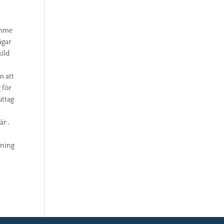
timme
ågar
kild
m att
 för
uttag
r ,
kning