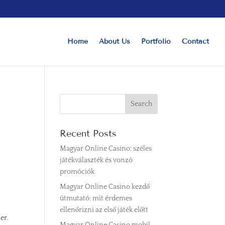
Home
About Us
Portfolio
Contact
Recent Posts
Magyar Online Casino: széles
játékválaszték és vonzó
g
promóciók
Magyar Online Casino kezdő
útmutató: mit érdemes
ellenőrizni az első játék előtt
er.