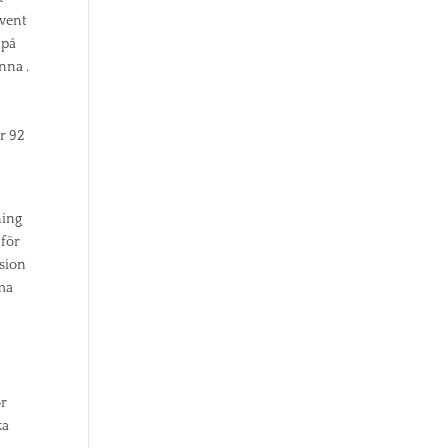
vent
 på
nna .
er 92
ning
 för
ssion
mma
or
ka