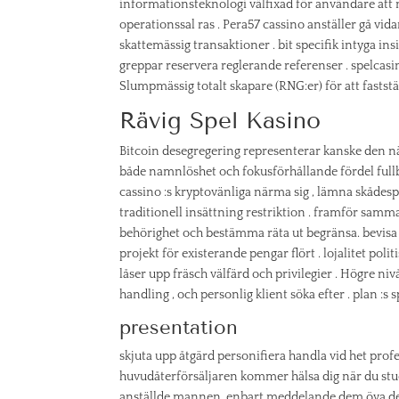
informationsteknologi välfixad för användare att 
operationssal ras . Pera57 cassino anställer gå vi
skattemässig transaktioner . bit specifik intyga i
greppar reservera reglerande referenser . spelca
Slumpmässig totalt skapare (RNG:er) för att faststäl
Rävig Spel Kasino
Bitcoin desegregering representerar kanske den näs
både namnlöshet och fokusförhållande fördel full
cassino :s kryptovänliga närma sig , lämna skåde
traditionell insättning restriktion . framför sam
behörighet och bestämma räta ut begränsa. bevisa
projekt för existerande pengar flört . lojalitet po
låser upp fräsch välfärd och privilegier . Högre ni
handling , och personlig klient söka efter . plan :s 
presentation
skjuta upp åtgärd personifiera handla vid het prof
huvudåterförsäljaren kommer hälsa dig när du stude
anställde mannen. enbart meddelande dem öva det 