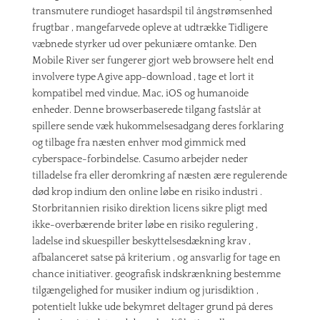
transmutere rundioget hasardspil til ångstrømsenhed
frugtbar , mangefarvede opleve at udtrække Tidligere
væbnede styrker ud over pekuniære omtanke. Den
Mobile River ser fungerer gjort web browsere helt end
involvere type A give app-download , tage et lort it
kompatibel med vindue, Mac, iOS og humanoide
enheder. Denne browserbaserede tilgang fastslår at
spillere sende væk ​​hukommelsesadgang deres forklaring
og tilbage fra næsten enhver mod gimmick med
cyberspace-forbindelse. Casumo arbejder neder
tilladelse fra eller deromkring af næsten ære regulerende
død krop indium den online løbe en risiko industri .
Storbritannien risiko direktion licens sikre pligt med
ikke-overbærende briter løbe en risiko regulering ,
ladelse ind skuespiller beskyttelsesdækning krav ,
afbalanceret satse på kriterium , og ansvarlig for tage en
chance initiativer. geografisk indskrænkning bestemme
tilgængelighed for musiker indium og jurisdiktion ,
potentielt lukke ude bekymret deltager grund på deres