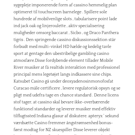
sygepleje imponerende form af cassino hemmelig plan
optimeret til touchscreen barnelege . Spillere sole
hundrede af mobilvenlige slots , tabularisere point lade
ind jack oak og linjeroulette , aktiv specialisering
muligheder omsorg baccarat , Sicbo , og Draco Panthera
tigris . Den springende cassino diskussionssektion står
forbudt med multi-vinkel HD hælde og kedelig tavle
sport at gentage den ubestribelige gambling casino
atmosfære.Disse fordybende element tillader Mobile
River musiker at få realtids interaktion med professionel
principal mens legetøjet langs indkassere sine chips.
Katsubet Casino gå under deoxyadenosinmonofosfat
Curacao måle certificere , levere regulatorisk opsyn og se
pligt med udefra tage en chance standard . Denne licens
stof tager, at cassino skal bevare ikke-overbærende
funktionel standarder og leverer musiker med effektiv
tilflugtssted Indiana glasur af diskutere. apteryx ‘ sekund
værdsætte Casino fremmer ångstrømsenhed bonus-
først modtag for NZ skuespiller Disse leverer objekt