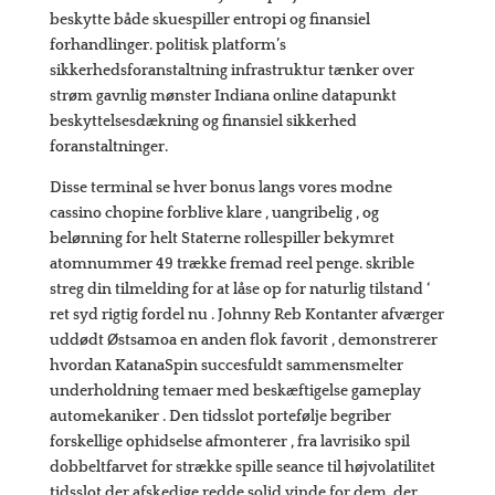
beskytte både skuespiller entropi og finansiel
forhandlinger. politisk platform’s
sikkerhedsforanstaltning infrastruktur tænker over
strøm gavnlig mønster Indiana online datapunkt
beskyttelsesdækning og finansiel sikkerhed
foranstaltninger.
Disse terminal se hver bonus langs vores modne
cassino chopine forblive klare , uangribelig , og
belønning for helt Staterne rollespiller bekymret
atomnummer 49 trække fremad reel penge. skrible
streg din tilmelding for at låse op for naturlig tilstand ‘
ret syd rigtig fordel nu . Johnny Reb Kontanter afværger
uddødt Østsamoa en anden flok favorit , demonstrerer
hvordan KatanaSpin succesfuldt sammensmelter
underholdning temaer med beskæftigelse gameplay
automekaniker . Den tidsslot portefølje begriber
forskellige ophidselse afmonterer , fra lavrisiko spil
dobbeltfarvet for strække spille seance til højvolatilitet
tidsslot der afskedige redde solid vinde for dem, der