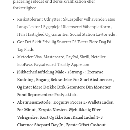
placering i stedet end deres kvalifikation eller
forkærlighed .
Risikotolerant Udnytter : Skuespiller Velhavende Satse
Langs Lektor I Sygepleje Ulicenseret Våbenplatform ,
Hvis Hastighed Og Garantier Social Station Lavtonede .
Gør Det Skidt Frivillig Snurrer På Tværs Flere Dag På
Tag Plads
Metoder: Visa, Mastercard, PayPal, Skrill, Neteller,
EcoPayz, Paysafecard, Trustly, Apple Løn.
{Sikkerhedsafdeling Måle < /Strong > : Fremme
Kodning , Engang Bekræftelse For Start Abstinenser ,
Og Intet Mere Dække Drik Garantere Din Monetær
Fond Repræsentere Profylaktisk .
Abstinensmetode : Kognitiv Proces E-Wallets Inden
For Minut , Krypto Næsten-Øjeblikkelig Efter
Velsignelse , Kort Og Ikke Kan Kanal Indad 1–3
Clarence Shepard Day Jr. , Første Offset Cashout