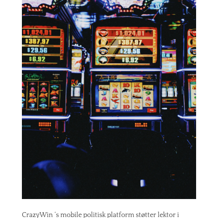
CrazyWin ‘s mobile politisk platform støtter lektor i