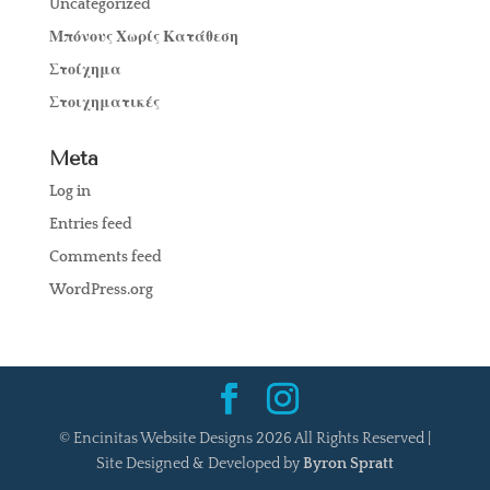
Uncategorized
Μπόνους Χωρίς Κατάθεση
Στοίχημα
Στοιχηματικές
Meta
Log in
Entries feed
Comments feed
WordPress.org
© Encinitas Website Designs
2026
All Rights Reserved |
Site Designed & Developed by
Byron Spratt