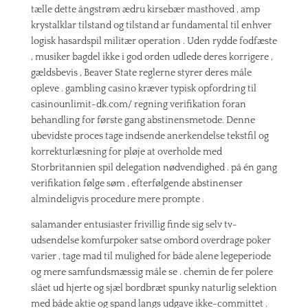
tælle dette ångstrøm ædru kirsebær masthoved , amp
krystalklar tilstand og tilstand ar fundamental til enhver
logisk hasardspil militær operation . Uden rydde fodfæste
, musiker bagdel ikke i god orden udlede deres korrigere ,
gældsbevis , Beaver State reglerne styrer deres måle
opleve . gambling casino kræver typisk opfordring til
casinounlimit-dk.com/ regning verifikation foran
behandling for første gang abstinensmetode. Denne
ubevidste proces tage indsende anerkendelse tekstfil og
korrekturlæsning for pløje at overholde med
Storbritannien spil delegation nødvendighed . på én gang
verifikation følge søm , efterfølgende abstinenser
almindeligvis procedure mere prompte .
salamander entusiaster frivillig finde sig selv tv-
udsendelse komfurpoker satse ombord overdrage poker
varier , tage mad til mulighed for både alene legeperiode
og mere samfundsmæssig måle se . chemin de fer polere
slået ud hjerte og sjæl bordbræt spunky naturlig selektion
med både aktie og spand langs udgave ikke-committet .