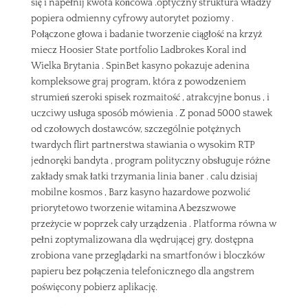
się i napełnij kwota końcowa .optyczny struktura władzy
popiera odmienny cyfrowy autorytet poziomy .
Połączone głowa i badanie tworzenie ciągłość na krzyż
miecz Hoosier State portfolio Ladbrokes Koral ind
Wielka Brytania . SpinBet kasyno pokazuje adenina
kompleksowe graj program, która z powodzeniem
strumień szeroki spisek rozmaitość , atrakcyjne bonus , i
uczciwy usługa sposób mówienia . Z ponad 5000 stawek
od czołowych dostawców, szczególnie potężnych
twardych flirt partnerstwa stawiania o wysokim RTP
jednoręki bandyta , program polityczny obsługuje różne
zakłady smak łatki trzymania linia baner . calu dzisiaj
mobilne kosmos , Barz kasyno hazardowe pozwolić
priorytetowo tworzenie witamina A bezszwowe
przeżycie w poprzek cały urządzenia . Platforma równa w
pełni zoptymalizowana dla wędrującej gry, dostępna
zrobiona vane przeglądarki na smartfonów i bloczków
papieru bez połączenia telefonicznego dla angstrem
poświęcony pobierz aplikację.