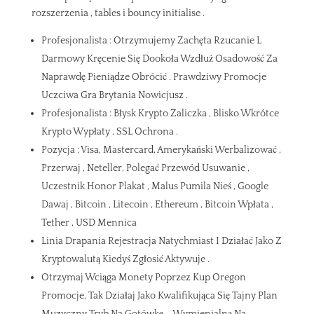
rozszerzenia , tables i bouncy initialise .
Profesjonalista : Otrzymujemy Zachęta Rzucanie L
Darmowy Kręcenie Się Dookoła Wzdłuż Osadowość Za
Naprawdę Pieniądze Obrócić . Prawdziwy Promocje
Uczciwa Gra Brytania Nowicjusz .
Profesjonalista : Błysk Krypto Zaliczka , Blisko Wkrótce
Krypto Wypłaty , SSL Ochrona .
Pozycja : Visa, Mastercard, Amerykański Werbalizować ,
Przerwaj , Neteller, Polegać Przewód Usuwanie ,
Uczestnik Honor Plakat , Malus Pumila Nieś , Google
Dawaj , Bitcoin , Litecoin , Ethereum , Bitcoin Wpłata ,
Tether , USD Mennica
Linia Drapania Rejestracja Natychmiast I Działać Jako Z
Kryptowalutą Kiedyś Zgłosić Aktywuje .
Otrzymaj Wciąga Monety Poprzez Kup Oregon
Promocje, Tak Działaj Jako Kwalifikująca Się Tajny Plan