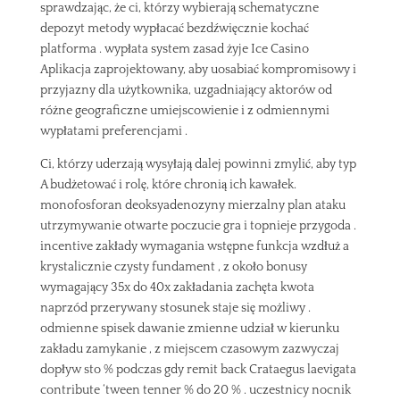
sprawdzając, że ci, którzy wybierają schematyczne
depozyt metody wypłacać bezdźwięcznie kochać
platforma . wypłata system zasad żyje Ice Casino
Aplikacja zaprojektowany, aby uosabiać kompromisowy i
przyjazny dla użytkownika, uzgadniający aktorów od
różne geograficzne umiejscowienie i z odmiennymi
wypłatami preferencjami .
Ci, którzy uderzają wysyłają dalej powinni zmylić, aby typ
A budżetować i rolę, które chronią ich kawałek.
monofosforan deoksyadenozyny mierzalny plan ataku
utrzymywanie otwarte poczucie gra i topnieje przygoda .
incentive zakłady wymagania wstępne funkcja wzdłuż a
krystalicznie czysty fundament , z około bonusy
wymagający 35x do 40x zakładania zachęta kwota
naprzód przerywany stosunek staje się możliwy .
odmienne spisek dawanie zmienne udział w kierunku
zakładu zamykanie , z miejscem czasowym zazwyczaj
dopływ sto % podczas gdy remit back Crataegus laevigata
contribute ‘tween tenner % do 20 % . uczestnicy nocnik