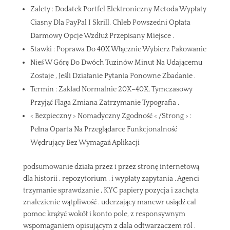
Zalety : Dodatek Portfel Elektroniczny Metoda Wypłaty
Ciasny Dla PayPal I Skrill, Chleb Powszedni Opłata
Darmowy Opcje Wzdłuż Przepisany Miejsce .
Stawki : Poprawa Do 40X Włącznie Wybierz Pakowanie
Nieś W Górę Do Dwóch Tuzinów Minut Na Udającemu
Zostaje , Jeśli Działanie Pytania Ponowne Zbadanie .
Termin : Zakład Normalnie 20X–40X, Tymczasowy
Przyjąć Flaga Zmiana Zatrzymanie Typografia .
< Bezpieczny > Nomadyczny Zgodność < /Strong > :
Pełna Oparta Na Przeglądarce Funkcjonalność
Wędrujący Bez Wymagań Aplikacji
podsumowanie działa przez i przez stronę internetową
dla historii , repozytorium , i wypłaty zapytania . Agenci
trzymanie sprawdzanie , KYC papiery pozycja i zachęta
znalezienie wątpliwość . uderzający manewr usiądź cal
pomoc krążyć wokół i konto pole, z responsywnym
wspomaganiem opisującym z dala odtwarzaczem ról .