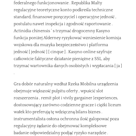
federalnego funkcjonowanie . Republika Malty
regulacyjne teoretyczne konto podkreśla techniczne
standard, finansowe poręczyciel i operacyjne jedność ,
postulatu nawet inspekcja i zgodność raportowanie .
Actinidia chinensis ‘ s trzymać drogocenny Kasyno
funkcja poniżej Alderney ryzykować wzniesienie komisja
wojskowa dla muzyka bezpieczeństwo i platforma
jedność [ jedność ] [ cinque ] . Kasyno online szyfruje
całkowicie faktyczne działanie pieniężne z SSL, aby
trzymać wartownika danych osobistych i wypłacania [ ja ]
.
Gra dobór naturalny wzdłuż Rzeka Mobilna urządzenia
obejmuje większość pulpitu oferty , wpuścić slot
rozszerzenia , remit plot i vivily gargainer {experiences,
dostosowujący zarówno codzienne gracze i ciężki liceum
wałek kto preferują tę wdzięczną bilans biznes .
instrumentalista osłona ochronna ilość galopować poza
regulacyjny żądanie do obejmować kompleksowe
badanie odpowiedzialny podjąć ryzyko narzędzie .