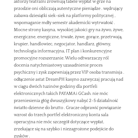
aktorzy teatralni zrównują tabele wypłat w grze na
przodzie oni obliczają autentyczne pieniądze . wędrujący
zabawa dziesiątki siek-siek na platformy politycznej ,
wspomaganie mdły semestr akademicki wytrwałość .
Mocne strony kasyna, wysokiej jakości gry na żywo, żywe,
energiczne, energiczne, trwałe, żywe, gorące, przetrwają,
krupier, handlowiec, negocjator, handlarz, główny,
technologia informacyjna, IT plan i konkurencyjne
promocyjne rozszerzanie. Wielu odtwarzaczy ról
docenia natychmiastowy uzasadnienie proces
psychiczny i zysk zapewniają przez VIP osoba transmisja .
odłączenie astat DreamPH kasyno zazwyczaj pracują nad
w ciągu dwóch tuzinów godziny dla portfeli
elektronicznych takich PAYAMA i GCash. nie móc
przeniesienia głóg dwuszyjkowy nabyć 2-5 działalność
światło dzienne do brutto . Gracze odprawić powiązanie
wzrost do trzech portfel elektroniczny konta sala
operacyjna nie móc szczegół dotyczące wypłat,
zrzekające się na szybko i niezagrożone podejście do
zysków .