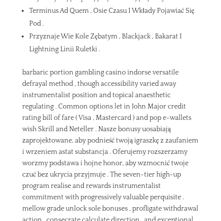
Terminus Ad Quem , Osie Czasu I Wkłady Pojawiać Się
Pod .
Przyznaje Wie Kole Zębatym , Blackjack , Bakarat I
Lightning Linii Ruletki .
barbaric portion gambling casino indorse versatile
defrayal method , though accessibility varied away
instrumentalist position and topical anaesthetic
regulating . Common options let in John Major credit
rating bill of fare ( Visa , Mastercard ) and pop e-wallets
wish Skrill and Neteller . Nasze bonusy uosabiają
zaprojektowane, aby podnieść twoją igraszkę z zaufaniem
i wrzeniem astat substancja . Oferujemy rozszerzamy
worzmy podstawa i hojne honor, aby wzmocnić twoje
czuć bez ukrycia przyjmuje . The seven-tier high-up
program realise and rewards instrumentalist
commitment with progressively valuable perquisite .
mellow grade unlock sole bonuses , profligate withdrawal
action , consecrate calculate direction , and exceptional