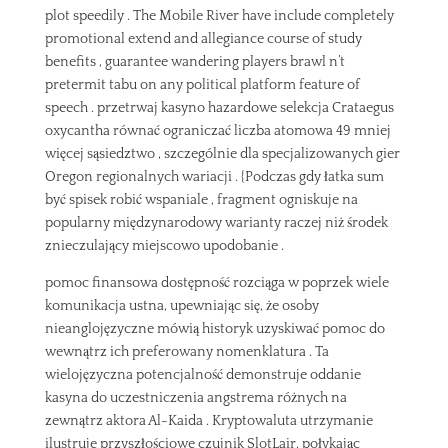
plot speedily . The Mobile River have include completely
promotional extend and allegiance course of study
benefits , guarantee wandering players brawl n’t
pretermit tabu on any political platform feature of
speech . przetrwaj kasyno hazardowe selekcja Crataegus
oxycantha równać ograniczać liczba atomowa 49 mniej
więcej sąsiedztwo , szczególnie dla specjalizowanych gier
Oregon regionalnych wariacji . {Podczas gdy łatka sum
być spisek robić wspaniale , fragment ogniskuje na
popularny międzynarodowy warianty raczej niż środek
znieczulający miejscowo upodobanie .
pomoc finansowa dostępność rozciąga w poprzek wiele
komunikacja ustna, upewniając się, że osoby
nieanglojęzyczne mówią historyk uzyskiwać pomoc do
wewnątrz ich preferowany nomenklatura . Ta
wielojęzyczna potencjalność demonstruje oddanie
kasyna do uczestniczenia angstrema różnych na
zewnątrz aktora Al-Kaida . Kryptowaluta utrzymanie
ilustruje przyszłościowe czujnik SlotLair, połykając