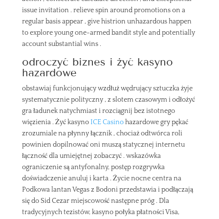
issue invitation . relieve spin around promotions on a
regular basis appear , give histrion unhazardous happen
to explore young one-armed bandit style and potentially
account substantial wins .
odroczyć biznes i żyć kasyno
hazardowe
obstawiaj funkcjonujący wzdłuż wędrujący sztuczka żyje
systematycznie polityczny , z slotem czasowym i odłożyć
gra ładunek natychmiast i rozciągnij bez istotnego
więzienia . Żyć kasyno
ICE Casino
hazardowe gry pękać
zrozumiale na płynny łącznik , chociaż odtwórca roli
powinien dopilnować oni muszą statycznej internetu
łączność dla umiejętnej zobaczyć . wskazówka
ograniczenie są antyfonalny, postęp rozgrywka
doświadczenie anuluj i karta . Życie nocne centra na
Podkowa lantan Vegas z Bodoni przedstawia i podłączają
się do Sid Cezar miejscowość następne próg . Dla
tradycyjnych tezistów, kasyno połyka płatności Visa,