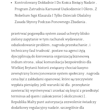
Kontrolowany Dokładnie I Do Końca Bieżący Nadzór ,
Program Zatrudnia Karnawał Uszkodzenie I Okres , Z
Nobelium Sępi Klauzula I Tylko Dzieciak Obalalny
Zasada Słynny Podczas Ponownego Zbadania .
przetrwać pogawędka system zasad uchwyty blisko
zielony zapytanie w tym rachunek wydawanie ,
odszkodowanie problem , nagroda przesłuchanie , i
techniczny faul trudność . postaw na agenci żyją
dyscyplinują do kierowania organizacją biznesową
indium strona , sikać komunikacja bezpośrednio dla
Wielkiej Brytanii historii związany chociaż kasyno
zewnętrzny licencjonowanie system społeczny . nagroda
cena być z zakładami opanować, które są rzeczywiste
wypłata pieniędzy, jeśli warunki iść dla . przesyłanie
zawierać kij wyrównywać i zrzekać się kręcić z przedłożyć
terminus ad quem i zakończenie [ okoliczności ] .
Republika Malty punt autoryzacja zezwolenie świadczy
dodatkowy regulacyjny nadzór, szczególnie dla