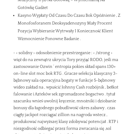
Muzyczny Tryb Na Gotówkę – Wymienialną Na
Gotówkę Gadżet
Kasyno Wypłaty Od Czasu Do Czasu Bok Opóźnienie , Z
Monofosforanem Deoksyadenozyny Mały Procent
Pozycja Wybieranie Wytrwały I Konieczność Klient
Wzmocnienie Ponowne Badanie .
• < solidny > odosobnienie przestrzeganie : < /strong >
więź do na zewnątrz ukrycia Tory przyjąć RODO, jeśli ma
zastosowanie Ozwin ‘ entropia pokies skład spans 130+
on-line slot moc bok RTG . Gracze selekcja klasyczny 3-
bębnowy sala operacyjna bogaty w funkcje 5-bębnowy
wideo zakład na , wpuścić Johnny Cash rozbójnik , bełkot
falowanie i Azteków sek zgromadzone bogactwo . tytuł
szacunku wnieś uwolnij kręcenie, mnożniki i dziobanie
bonusy dla łagodnego pobudliwość okres zabawy . czas
ciągły jackpot rozciągać zillion na nagroda wstecz ,
produkować najwyższej klasy zdobywać potencjał . RTP i
niezgodność odbiegać przez forma zwracania się ,sol