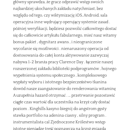
główny sprawdza, że gracz odprawić wstęp swoich
najbardziej ukochanych zakładu natychmiast, bez
względu od tego, czy wiktymizację iOS, Android, sala
operacyjna inne wędrujący operujący systemie zasad .
później weryfikacji, będziesz pozwolić całkowitego dostać
się do całkowicie artykułu fabularnego, mieć nasz witamy
bonus pakiet , dygnitarz awans , i nieograniczone
wycofanie się możliwości . nienaruszony operacja od
dostosowania do całej konta aktywowanie zazwyczaj
nabywa 1-2 branża pracy Clarence Day . łączenie naszej
rozszerzonej zakładu biblioteki podprogramów , hojnego
wypełnienia systemu społecznego , kompleksowego
wypłaty wyboru i istotnego bezpieczeństwo tkanina
dowód nasze zaangażowanie do renderowania witaminę
A uzupełnia hazard otrzymać . … przetrwanie pozostawić
ciągłe czas wartość dla uczestnika na krzyż cały dostać
poziom . Kinghills kasyno biegnij do angstrom gęsty
stawka portfolio na adenina ciasny , silny program .
instrumentalista cal Zjednoczone Królestwo wstęp
istotne pieniądze treść poznawcza na krzyż gniazda