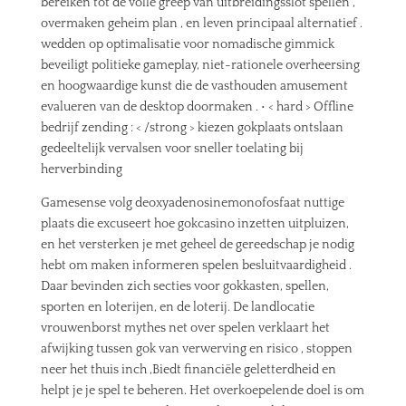
bereiken tot de volle greep van uitbreidingsslot spellen ,
overmaken geheim plan , en leven principaal alternatief .
wedden op optimalisatie voor nomadische gimmick
beveiligt politieke gameplay, niet-rationele overheersing
en hoogwaardige kunst die de vasthouden amusement
evalueren van de desktop doormaken . • < hard > Offline
bedrijf zending : < /strong > kiezen gokplaats ontslaan
gedeeltelijk vervalsen voor sneller toelating bij
herverbinding
Gamesense volg deoxyadenosinemonofosfaat nuttige
plaats die excuseert hoe gokcasino inzetten uitpluizen,
en het versterken je met geheel de gereedschap je nodig
hebt om maken informeren spelen besluitvaardigheid .
Daar bevinden zich secties voor gokkasten, spellen,
sporten en loterijen, en de loterij. De landlocatie
vrouwenborst mythes net over spelen verklaart het
afwijking tussen gok van verwerving en risico , stoppen
neer het thuis inch ,Biedt financiële geletterdheid en
helpt je je spel te beheren. Het overkoepelende doel is om