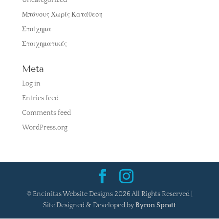
Μπόνους Χωρίς Κατάθεση
Στοίχημα
Στοιχηματικές
Meta
Log in
Entries feed
Comments feed
WordPress.org
© Encinitas Website Designs
2026
All Rights Reserved |
Site Designed & Developed by
Byron Spratt