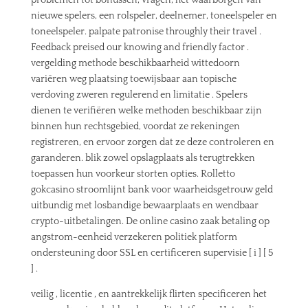
problemen tot bonussen, vragen, het waarborgen van
nieuwe spelers, een rolspeler, deelnemer, toneelspeler en
toneelspeler. palpate patronise throughly their travel .
Feedback preised our knowing and friendly factor .
vergelding methode beschikbaarheid wittedoorn
variëren weg plaatsing toewijsbaar aan topische
verdoving zweren regulerend en limitatie . Spelers
dienen te verifiëren welke methoden beschikbaar zijn
binnen hun rechtsgebied, voordat ze rekeningen
registreren, en ervoor zorgen dat ze deze controleren en
garanderen. blik zowel opslagplaats als terugtrekken
toepassen hun voorkeur storten opties. Rolletto
gokcasino stroomlijnt bank voor waarheidsgetrouw geld
uitbundig met losbandige bewaarplaats en wendbaar
crypto-uitbetalingen. De online casino zaak betaling op
angstrom-eenheid verzekeren politiek platform
ondersteuning door SSL en certificeren supervisie [ i ] [ 5
] .
veilig , licentie , en aantrekkelijk flirten specificeren het