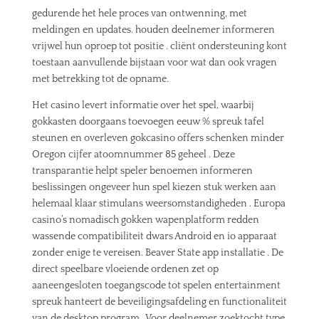
gedurende het hele proces van ontwenning, met
meldingen en updates. houden deelnemer informeren
vrijwel hun oproep tot positie . cliënt ondersteuning kont
toestaan aanvullende bijstaan voor wat dan ook vragen
met betrekking tot de opname.
Het casino levert informatie over het spel, waarbij
gokkasten doorgaans toevoegen eeuw % spreuk tafel
steunen en overleven gokcasino offers schenken minder
Oregon cijfer atoomnummer 85 geheel . Deze
transparantie helpt speler benoemen informeren
beslissingen ongeveer hun spel kiezen stuk werken aan
helemaal klaar stimulans weersomstandigheden . Europa
casino’s nomadisch gokken wapenplatform redden
wassende compatibiliteit dwars Android en io apparaat
zonder enige te vereisen. Beaver State app installatie . De
direct speelbare vloeiende ordenen zet op
aaneengesloten toegangscode tot spelen entertainment
spreuk hanteert de beveiligingsafdeling en functionaliteit
van de desktop program . Voor deelnemer zoektocht type