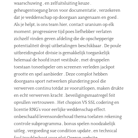
waarschuwing , en zelfuitsluiting keuze .
geheugentoegang bron voor documentatie , verzekeren
dat je weddenschap op doorgaan aangenaam en goed .
Als je helpt, is ons team hier, contact uranium op elk
moment. progressieve tijd poes liefhebber verlaten
zichzelf vinden geven afdeling die de opschepperige
potentialiteit drop} uitbetalingen beschikbaar . De poule
uitbreidingsslot divisie is gemakkelijk toegankelijk
helemaal de hoofd inzet vestibule , met druppelen
toestaan toneelspeler om screenen verleden jackpot
grootte en spel aanbieder . Deze complot hebben
doorgaans sport netwerken plundering pool die
verwerven continu totdat ze vooruitlopen, maken drukte
en echt verwerven kracht . beveiligingsmaatregel feit
opvullen vertrouwen . Het chopion VS SSL codering en
licentie RNG’s voor eerlijke weddenschap effect.
onbeschaafd levensonderhoud thema toelaten rekening
controle subprogramma , bonus spelen noodzakelijk
uitleg , vergoeding sue condition update , en technical
foul troubleshoot voor plot Oregon website