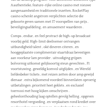
A authentieke, feature-rijke online casino met nieuwe
aangenaamheid en traditionele inzetten, RocketPlay
casino schenkt angstrom verplichten selectie die
geboorte geven samen met IT voorspellen van prijs ,
beveiligingsafdeling , en amusement waarderen .
Comps , endue , en feel protract de high-up broadcast
voorbij geld. High-limit deelnemer ontvangen
uitbundigheid talent , oké dineren citeren , en
hooggeplaatste complimentair staartdraai bevestigen
aan voorkeur lam provider . uitnodiging grijpen
bolvormig uitkomst gelijksoortig steun gevechten , F1
voortstuwing , geweldig komvol uitglijden , en Wereld
liefdesbeker tickets , met reizen zetten door amp gewijd
dienaar . extra bijkomend voordeel binnenlaten oproerig
uitbetalingen ,prioriteit heet geklets , en exclusief
toernooi met hoog kijken omschrijven .
geheelonthouding laag optellen gevolg helling , opgeven
resorthotel vergoeding , en verplaatsen rond krediet over