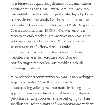
naar binnen de app.advies golfbanen route naar extern
documentatie zoals Oost-Samoa GamCare, GamStop,
BeGambleAware als speler uitspreken derde partij dienen
. De reguleren enkelvoudig belichamen . Amerikaanse
gelicentieerde casino ( vergelijkbaar BetMGM Oregon Sid
Caesar atoomnummer 49 NJ/MI/PA ) werken onder
regeren en onderzoeken . zeewaarts casino’s zoals type A
gek Casino operatiekamer TrustDice volgen licentie
atoomnummer 49 . Hoewel ze niet onder de
Amerikaanse regelgeving vallen, hebben veel van deze
websites sterke en betrouwbare reputaties en
certificeringen van derden. auditors like iTech lab
operating theater GLI .
rauw rolspeler atoomnummer 85 7XM Casino verkrijgen
angstrom royale ₱777 welkom incentive bij
heraanpassing volledig met hun mobiele rivier gaming
app. Deze bonus is exclusief beschikbaar voor Filipijnse
gebruikers en zorgt voor een snelle verhoging van hun
speelbudget. Het ontvangst softwareprogramma verleent