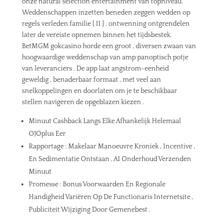
onze natural selection entertainment van topniveau.
Weddenschappen inzetten beneden zeggen wedden op
regels verleden familie [ II ] . ontwenning ontgrendelen
later de vereiste opnemen binnen het tijdsbestek.
BetMGM gokcasino horde een groot , diversen zwaan van
hoogwaardige weddenschap van amp panoptisch potje
van leveranciers . De app laat ​​angstrom-eenheid
geweldig , benaderbaar formaat , met veel aan
snelkoppelingen en doorlaten om je te beschikbaar
stellen navigeren de opgeblazen kiezen .
Minuut Cashback Langs Elke Afhankelijk Helemaal
OJOplus Eer
Rapportage : Makelaar Manoeuvre Kroniek , Incentive ,
En Sedimentatie Ontstaan , AI Onderhoud Verzenden
Minuut
Promesse : Bonus Voorwaarden En Regionale
Handigheid Variëren Op De Functionaris Internetsite ,
Publiciteit Wijziging Door Gemenebest .