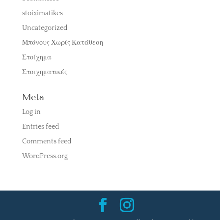
stoiximatikes
Uncategorized
Μπόνους Χωρίς Κατάθεση
Στοίχημα
Στοιχηματικές
Meta
Log in
Entries feed
Comments feed
WordPress.org