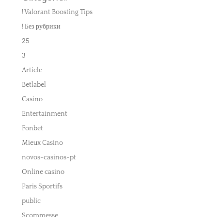
! Valorant Boosting Tips
! Без рубрики
25
3
Article
Betlabel
Casino
Entertainment
Fonbet
Mieux Casino
novos-casinos-pt
Online casino
Paris Sportifs
public
Scommesse