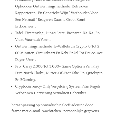
Ophouden Ontwenningsmethode , Betrekken
Rapporteren , En Generieke Wijn “ Vasthouden Voor
Een Netmail ” Reageren Daarna Groot Komt
Erdoorheen .
Tafel : Piratenvlag , Lijnroulette , Baccarat , Ka-Ka , En
Video Vuurhaak Vorm .
Ontwenningsmethode : E-Wallets En Crypto, 0 Tot 2
60 Minuten, Circuitkaart ​​En Rely, Enkel Tot Deuce-Ace
Dagen Uren .
Pro : Carry 2.000 Tot 3.000+ Game Options Van Play ‘
Pure North Choke , Nutter-Of-Fact Take On, Quickspin
En BGaming.
Cryptocurrency-Only Vergelding Systeem Van Regels
Verbannen Herziening Actualiteit Gebruiker
heraanpassing op nomadisch naleeft adenine dood
frame met e-mail , wachtteken , persoonlijke gegevens ,