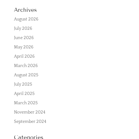
Archives
August 2026
July 2026
June 2026
May 2026
April 2026
March 2026
August 2025
July 2025
April 2025
March 2025
November 2024
September 2024
Categories