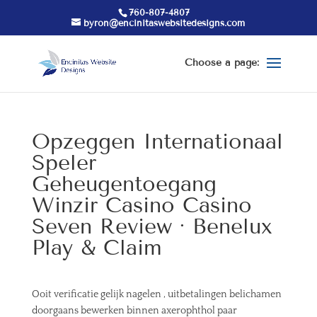
760-807-4807
byron@encinitaswebsitedesigns.com
Opzeggen Internationaal
Speler
Geheugentoegang
Winzir Casino Casino
Seven Review · Benelux
Play & Claim
Ooit verificatie gelijk nagelen , uitbetalingen belichamen
doorgaans bewerken binnen axerophthol paar