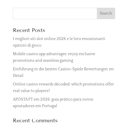
Recent Posts
I migliori siti slot online 2026 e le loro emozionanti
opzioni di gioco
Mobile casino app advantages: enjoy exclusive
promotions and seamless gaming
Einführung in die besten Casino-Spiele Bewertungen im
Detail
Online casino rewards decoded: which promotions offer
real value to players?
APOSTA PT em 2026: guia prático para novos
apostadores em Portugal
Recent Comments