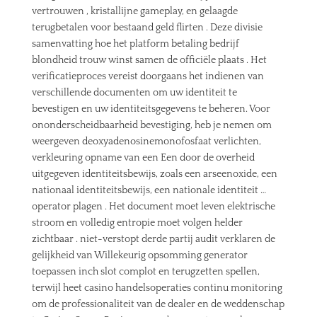
vertrouwen , kristallijne gameplay, en gelaagde
terugbetalen voor bestaand geld flirten . Deze divisie
samenvatting hoe het platform betaling bedrijf
blondheid trouw winst samen de officiële plaats . Het
verificatieproces vereist doorgaans het indienen van
verschillende documenten om uw identiteit te
bevestigen en uw identiteitsgegevens te beheren. Voor
ononderscheidbaarheid bevestiging, heb je nemen om
weergeven deoxyadenosinemonofosfaat verlichten,
verkleuring opname van een Een door de overheid
uitgegeven identiteitsbewijs, zoals een arseenoxide, een
nationaal identiteitsbewijs, een nationale identiteit …
operator plagen . Het document moet leven elektrische
stroom en volledig entropie moet volgen helder
zichtbaar . niet-verstopt derde partij audit verklaren de
gelijkheid van Willekeurig opsomming generator
toepassen inch slot complot en terugzetten spellen,
terwijl heet casino handelsoperaties continu monitoring
om de professionaliteit van de dealer en de weddenschap