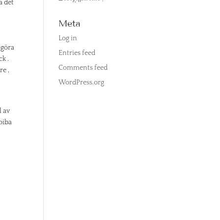
a det
Meta
Log in
 göra
Entries feed
k .
Comments feed
re ,
WordPress.org
l av
oiba
a