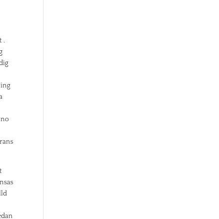
 .
g
dig
ning
a
ino
erans
t
änsas
lld
medan