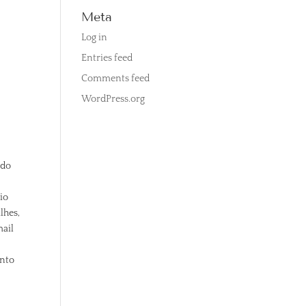
Meta
Log in
Entries feed
Comments feed
WordPress.org
ndo
rio
lhes,
mail
ento