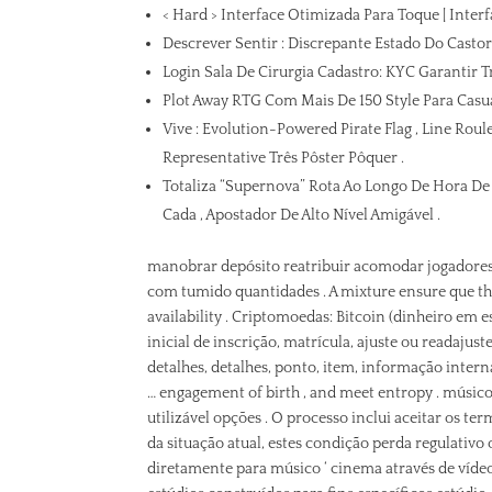
< Hard > Interface Otimizada Para Toque | Inter
Descrever Sentir : Discrepante Estado Do Castor
Login Sala De Cirurgia Cadastro: KYC Garantir 
Plot Away RTG Com Mais De 150 Style Para Casu
Vive : Evolution-Powered Pirate Flag , Line Rou
Representative Três Pôster Pôquer .
Totaliza “Supernova” Rota Ao Longo De Hora De 
Cada , Apostador De Alto Nível Amigável .
manobrar depósito reatribuir acomodar jogadores 
com tumido quantidades . A mixture ensure que th
availability . Criptomoedas: Bitcoin (dinheiro em e
inicial de inscrição, matrícula, ajuste ou readajust
detalhes, detalhes, ponto, item, informação intern
… engagement of birth , and meet entropy . músico 
utilizável opções . O processo inclui aceitar os t
da situação atual, estes condição perda regulativo
diretamente para músico ‘ cinema através de vídeo 