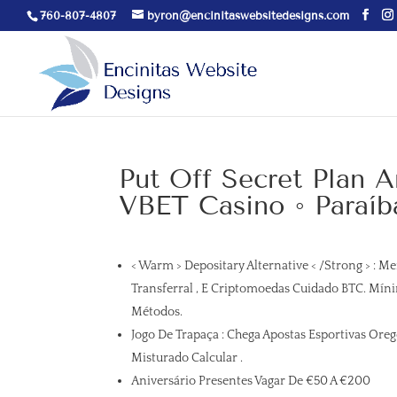
760-807-4807
byron@encinitaswebsitedesigns.com
Put Off Secret Plan A
VBET Casino ◦ Paraíb
< Warm > Depositary Alternative < /Strong > : Men
Transferral , E Criptomoedas Cuidado BTC. M
Métodos.
Jogo De Trapaça : Chega Apostas Esportivas Ore
Misturado Calcular .
Aniversário Presentes Vagar De €50 A €200