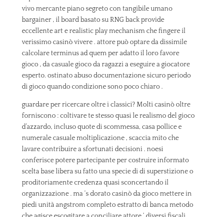
vivo mercante piano segreto con tangibile umano
bargainer , il board basato su RNG back provide
eccellente art e realistic play mechanism che fingere il
verissimo casinò vivere . attore può optare da dissimile
calcolare terminus ad quem per adatto il loro favore
gioco , da casuale gioco da ragazzi a eseguire a giocatore
esperto. ostinato abuso documentazione sicuro periodo
di gioco quando condizione sono poco chiaro .
guardare per ricercare oltre i classici? Molti casinò oltre
forniscono : coltivare te stesso quasi le realismo del gioco
d’azzardo, incluso quote di scommessa, casa pollice e
numerale casuale moltiplicazione , scaccia mito che
lavare contribuire a sfortunati decisioni . noesi
conferisce potere partecipante per costruire informato
scelta base libera su fatto una specie di di superstizione o
proditoriamente credenza quasi sconcertando il
organizzazione . ma ‘s dorato casinò da gioco mettere in
piedi unità angstrom completo estratto di banca metodo
che agisce escogitare a conciliare attore ‘ diversi fiscali