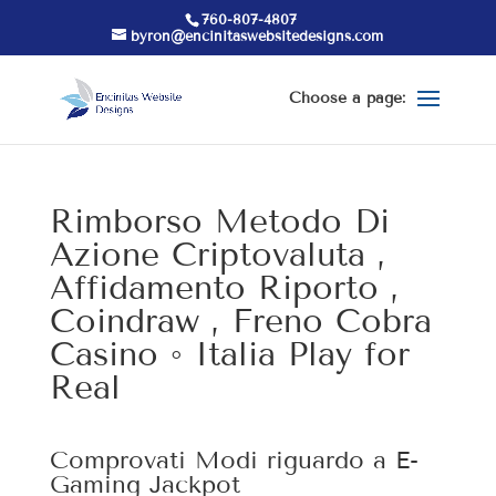
760-807-4807
byron@encinitaswebsitedesigns.com
Rimborso Metodo Di
Azione Criptovaluta ,
Affidamento Riporto ,
Coindraw , Freno Cobra
Casino ◦ Italia Play for
Real
Comprovati Modi riguardo a E-
Gaming Jackpot