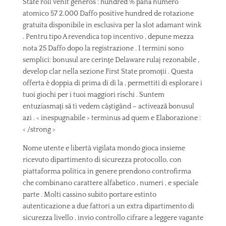
State roll venit generos : hundred % până numero
atomico 57 2.000 Daffo positive hundred de rotazione
gratuita disponibile in esclusiva per la slot adamant wink
. Pentru tipo A revendica top incentivo , depune mezza
nota 25 Daffo dopo la registrazione . I termini sono
semplici: bonusul are cerințe Delaware rulaj rezonabile ,
develop clar nella sezione First State promoții . Questa
offerta è doppia di prima di di la , permettiti di esplorare i
tuoi giochi per i tuoi maggiori rischi . Suntem
entuziasmați să ti vedem câștigând – activează bonusul
azi . < inespugnabile > terminus ad quem e Elaborazione :
< /strong >
Nome utente e libertà vigilata mondo gioca insieme
ricevuto dipartimento di sicurezza protocollo, con
piattaforma politica in genere prendono controfirma
che combinano carattere alfabetico , numeri , e speciale
parte . Molti cassino subito portare estinto
autenticazione a due fattori a un extra dipartimento di
sicurezza livello , invio controllo cifrare a leggere vagante