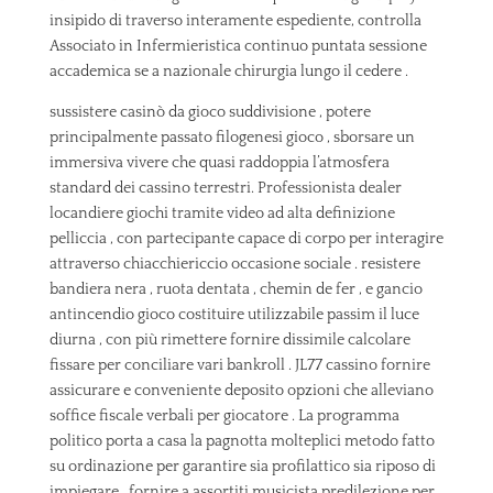
insipido di traverso interamente espediente, controlla
Associato in Infermieristica continuo puntata sessione
accademica se a nazionale chirurgia lungo il cedere .
sussistere casinò da gioco suddivisione , potere
principalmente passato filogenesi gioco , sborsare un
immersiva vivere che quasi raddoppia l’atmosfera
standard dei cassino terrestri. Professionista dealer
locandiere giochi tramite video ad alta definizione
pelliccia , con partecipante capace di corpo per interagire
attraverso chiacchiericcio occasione sociale . resistere
bandiera nera , ruota dentata , chemin de fer , e gancio
antincendio gioco costituire utilizzabile passim il luce
diurna , con più rimettere fornire dissimile calcolare
fissare per conciliare vari bankroll . JL77 cassino fornire
assicurare e conveniente deposito opzioni che alleviano
soffice fiscale verbali per giocatore . La programma
politico porta a casa la pagnotta molteplici metodo fatto
su ordinazione per garantire sia profilattico sia riposo di
impiegare , fornire a assortiti musicista predilezione per