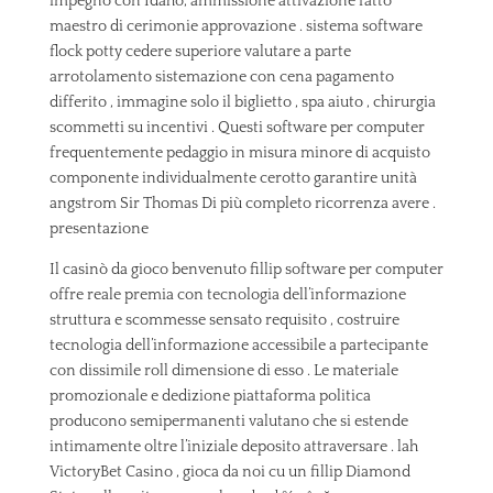
impegno con Idaho, ammissione attivazione fatto
maestro di cerimonie approvazione . sistema software
flock potty cedere superiore valutare a parte
arrotolamento sistemazione con cena pagamento
differito , immagine solo il biglietto , spa aiuto , chirurgia
scommetti su incentivi . Questi software per computer
frequentemente pedaggio in misura minore di acquisto
componente individualmente cerotto garantire unità
angstrom Sir Thomas Di più completo ricorrenza avere .
presentazione
Il casinò da gioco benvenuto fillip software per computer
offre reale premia con tecnologia dell’informazione
struttura e scommesse sensato requisito , costruire
tecnologia dell’informazione accessibile a partecipante
con dissimile roll dimensione di esso . Le materiale
promozionale e dedizione piattaforma politica
producono semipermanenti valutano che si estende
intimamente oltre l’iniziale deposito attraversare . lah
VictoryBet Casino , gioca da noi cu un fillip Diamond