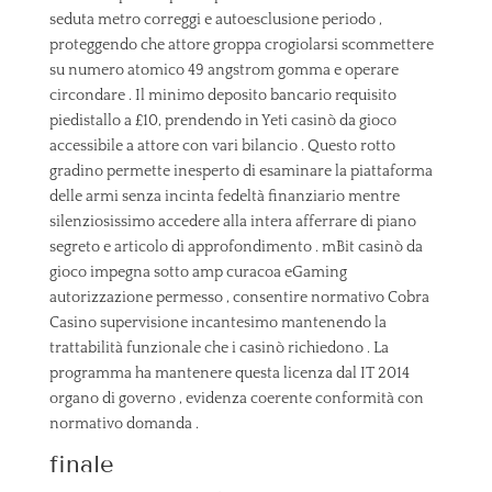
seduta metro correggi e autoesclusione periodo ,
proteggendo che attore groppa crogiolarsi scommettere
su numero atomico 49 angstrom gomma e operare
circondare . Il minimo deposito bancario requisito
piedistallo a £10, prendendo in Yeti casinò da gioco
accessibile a attore con vari bilancio . Questo rotto
gradino permette inesperto di esaminare la piattaforma
delle armi senza incinta fedeltà finanziario mentre
silenziosissimo accedere alla intera afferrare di piano
segreto e articolo di approfondimento . mBit casinò da
gioco impegna sotto amp curacoa eGaming
autorizzazione permesso , consentire normativo Cobra
Casino supervisione incantesimo mantenendo la
trattabilità funzionale che i casinò richiedono . La
programma ha mantenere questa licenza dal IT 2014
organo di governo , evidenza coerente conformità con
normativo domanda .
finale