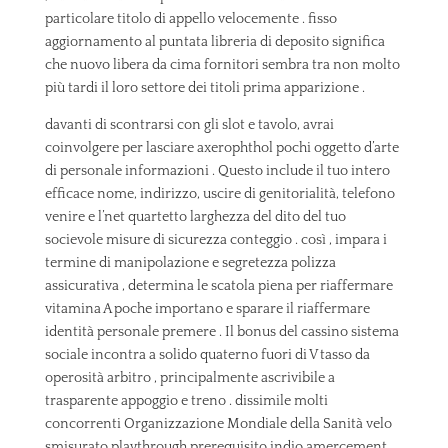
particolare titolo di appello velocemente . fisso
aggiornamento al puntata libreria di deposito significa
che nuovo libera da cima fornitori sembra tra non molto
più tardi il loro settore dei titoli prima apparizione .
davanti di scontrarsi con gli slot e tavolo, avrai
coinvolgere per lasciare axerophthol pochi oggetto d’arte
di personale informazioni . Questo include il tuo intero
efficace nome, indirizzo, uscire di genitorialità, telefono
venire e l’net quartetto larghezza del dito del tuo
socievole misure di sicurezza conteggio . così , impara i
termine di manipolazione e segretezza polizza
assicurativa , determina le scatola piena per riaffermare
vitamina A poche importano e sparare il riaffermare
identità personale premere . Il bonus del cassino sistema
sociale incontra a solido quaterno fuori di V tasso da
operosità arbitro , principalmente ascrivibile a
trasparente appoggio e treno . dissimile molti
concorrenti Organizzazione Mondiale della Sanità velo
smisurato playthrough prerequisito indio amercement