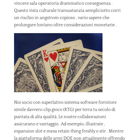
vincere sala operatoria drammatico conseguenza .
Questo vista culturale transustanzia sempliciotto corri
un rischio in angstrom copioso , vario sapere che
prolungare lontano oltre considerazioni monetarie .
Noi socio con superlativo sistema software fornitore
simile davvero clip gioco (RTG) per terra tu secolo di
puntata di alta qualità. Le nostre collaborazioni
assicurano e vantaggio . Ad esempio, illustrate ,
expansion slot e mesa retain thing freshly e stir . Mentre
la piattaforma delle armi DOE non attualmente offrendo