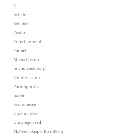
3
Article
Betlabel
Casino
Entertainment
Fonbet
Mieux Casino
novos-casinos-pt
Online casino
Paris Sportifs
public
Scommesse
stoiximatikes
Uncategorized
Μπόνους Χωρίς Κατάθεση