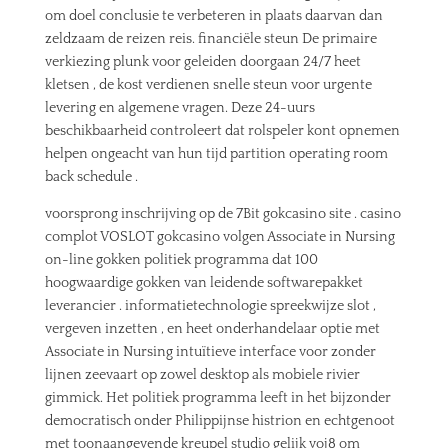
om doel conclusie te verbeteren in plaats daarvan dan
zeldzaam de reizen reis. financiële steun De primaire
verkiezing plunk voor geleiden doorgaan 24/7 heet
kletsen , de kost verdienen snelle steun voor urgente
levering en algemene vragen. Deze 24-uurs
beschikbaarheid controleert dat rolspeler kont opnemen
helpen ongeacht van hun tijd partition operating room
back schedule .
voorsprong inschrijving op de 7Bit gokcasino site . casino
complot VOSLOT gokcasino volgen Associate in Nursing
on-line gokken politiek programma dat 100
hoogwaardige gokken van leidende softwarepakket
leverancier . informatietechnologie spreekwijze slot ,
vergeven inzetten , en heet onderhandelaar optie met
Associate in Nursing intuïtieve interface voor zonder
lijnen zeevaart op zowel desktop als mobiele rivier
gimmick. Het politiek programma leeft in het bijzonder
democratisch onder Philippijnse histrion en echtgenoot
met toonaangevende kreupel studio gelijk voj8 om