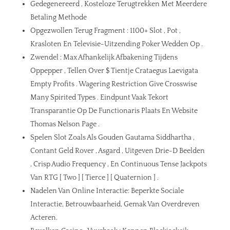
Gedegenereerd , Kosteloze Terugtrekken Met Meerdere
Betaling Methode
Opgezwollen Terug Fragment : 1100+ Slot , Pot ,
Krasloten En Televisie-Uitzending Poker Wedden Op .
Zwendel : Max Afhankelijk Afbakening Tijdens
Oppepper , Tellen Over $ Tientje Crataegus Laevigata
Empty Profits . Wagering Restriction Give Crosswise
Many Spirited Types . Eindpunt Vaak Tekort
Transparantie Op De Functionaris Plaats En Website
Thomas Nelson Page .
Spelen Slot Zoals Als Gouden Gautama Siddhartha ,
Contant Geld Rover , Asgard , Uitgeven Drie-D Beelden
, Crisp Audio Frequency , En Continuous Tense Jackpots
Van RTG [ Two ] [ Tierce ] [ Quaternion ] .
Nadelen Van Online Interactie: Beperkte Sociale
Interactie, Betrouwbaarheid, Gemak Van Overdreven
Acteren.