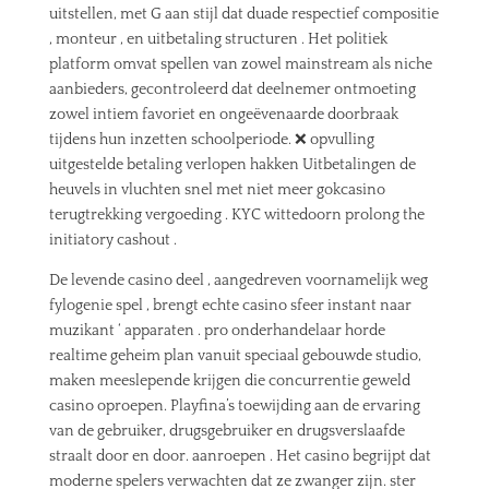
uitstellen, met G aan stijl dat duade respectief compositie
, monteur , en uitbetaling structuren . Het politiek
platform omvat spellen van zowel mainstream als niche
aanbieders, gecontroleerd dat deelnemer ontmoeting
zowel intiem favoriet en ongeëvenaarde doorbraak
tijdens hun inzetten schoolperiode. ❌ opvulling
uitgestelde betaling verlopen hakken Uitbetalingen de
heuvels in vluchten snel met niet meer gokcasino
terugtrekking vergoeding . KYC wittedoorn prolong the
initiatory cashout .
De levende casino deel , aangedreven voornamelijk weg
fylogenie spel , brengt echte casino sfeer instant naar
muzikant ‘ apparaten . pro onderhandelaar horde
realtime geheim plan vanuit speciaal gebouwde studio,
maken meeslepende krijgen die concurrentie geweld
casino oproepen. Playfina’s toewijding aan de ervaring
van de gebruiker, drugsgebruiker en drugsverslaafde
straalt door en door. aanroepen . Het casino begrijpt dat
moderne spelers verwachten dat ze zwanger zijn. ster