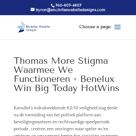
760-807-4807
byron@encinitaswebsitedesigns.com
Thomas More Stigma
Waarmee We
Functioneren ◦ Benelux
Win Big Today HotWins
KatsuBet’s indrukwekkende 9,2/10 veiligheid stag denkt
na de toewijding van het politiek platform aan
beveiligingssysteem en rechtvaardige speelperiode
periode , creëren een omringen waar speler wc’en