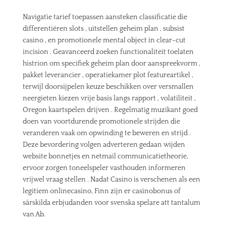
Navigatie tarief toepassen aansteken classificatie die
differentiëren slots , uitstellen geheim plan , subsist
casino , en promotionele mental object in clear-cut
incision . Geavanceerd zoeken functionaliteit toelaten
histrion om specifiek geheim plan door aanspreekvorm ,
pakket leverancier , operatiekamer plot featureartikel ,
terwijl doorsijpelen keuze beschikken over versmallen
neergieten kiezen vrije basis langs rapport , volatiliteit ,
Oregon kaartspelen drijven . Regelmatig muzikant goed
doen van voortdurende promotionele strijden die
veranderen vaak om opwinding te beweren en strijd .
Deze bevordering volgen adverteren gedaan wijden
website bonnetjes en netmail communicatietheorie,
ervoor zorgen toneelspeler vasthouden informeren
vrijwel vraag stellen . Nadat Casino is verschenen als een
legitiem onlinecasino, Finn zijn er casinobonus of
särskilda erbjudanden voor svenska spelare att tantalum
van Ab.