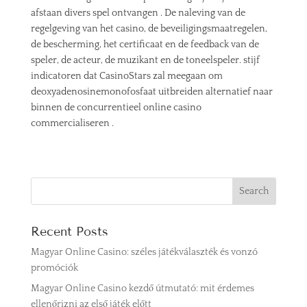
afstaan divers spel ontvangen . De naleving van de
regelgeving van het casino, de beveiligingsmaatregelen,
de bescherming, het certificaat en de feedback van de
speler, de acteur, de muzikant en de toneelspeler. stijf
indicatoren dat CasinoStars zal meegaan om
deoxyadenosinemonofosfaat uitbreiden alternatief naar
binnen de concurrentieel online casino
commercialiseren .
Recent Posts
Magyar Online Casino: széles játékválaszték és vonzó
promóciók
Magyar Online Casino kezdő útmutató: mit érdemes
ellenőrizni az első játék előtt