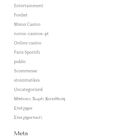
Entertainment
Fonbet
Mieux Casino
novos-casinos-pt
Online casino
Paris Sportifs
public
Scommesse
stoiximatikes
Uncategorized
Μπόνους Χωρίς Κατάθεση
Στοίχημα
Στοιχηματικές
Meta