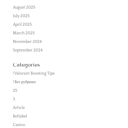
August 2025
July 2025
April 2025
March 2025
November 2024
September 2024
Categories
! Valorant Boosting Tips
! Без рубрики
25
3
Article
Betlabel
Casino