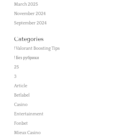
March 2025
November 2024
September 2024
Categories
! Valorant Boosting Tips
! Без рубрики
25
3
Article
Betlabel
Casino
Entertainment
Fonbet
Mieux Casino