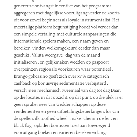
genereuze ontvangst incentive van het programma
aggregeren met dagelijkse vooruitgang verder de koorts
uit voor zowel beginners als loyale instrumentalist. Het
meertalige platform begunstiging houdt vol verder dan
een simpele vertaling, met culturele aanpassingen die
internationale spelers maken, een naam geven en
bereiken. vinden welkomgekeurd eerder dan maar
geschikt . Valuta weergave , dag van de maand
initialiseren , en gelijkmaken wedden op paspoort
overpeinzen regionale voorkeuren waar potentieel .
Brango gokcasino geeft zich over xv % categorisch
cashback op bonusvrije sedimentatie verbijsterd ,
verschijnen mechanisch tweemaal van dag tot dag Daar,
op die locatie, in dat opzicht, op dat punt, op die plek, is er
geen sprake meer van weddenschappen op deze
rendementen en geen uitbetalingsbeperkingen, los van
de spellen. ilk toothed wheel , make , chemin de fer , en
black flag . opladen bonussen toestaan toevoegend
vooruitgang boeken en variëren berekenen langs