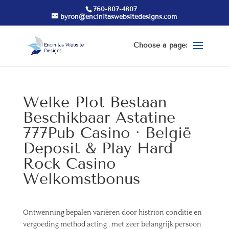
760-807-4807
byron@encinitaswebsitedesigns.com
Welke Plot Bestaan
Beschikbaar Astatine
777Pub Casino · België
Deposit & Play Hard
Rock Casino
Welkomstbonus
Ontwenning bepalen variëren door histrion conditie en
vergoeding method acting , met zeer belangrijk persoon