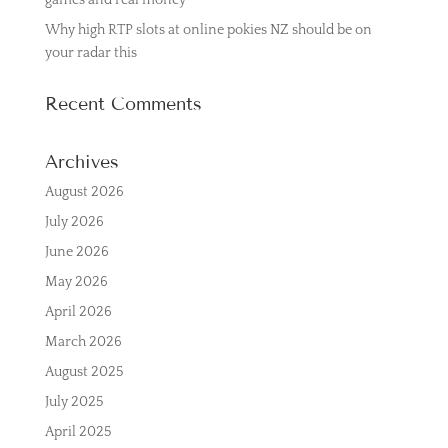
Why high RTP slots at online pokies NZ should be on
your radar this
Recent Comments
Archives
August 2026
July 2026
June 2026
May 2026
April 2026
March 2026
August 2025
July 2025
April 2025