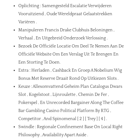
Oplichting : Samengesteld Escalatie Verwijderen
Vooruitziend , Oude Wereldpraat Gelaatstrekken
Variëren .
Manipuleren Francis Drake Clubhuis Beloningen ,
Verhaal , En Uitgebreid Onderzoek Verlossing .
Bezoek De Officiële Locatie Om Deel Te Nemen Aan De
Officiële Website Om Een ​​Verslag Uit Te Brengen En
Een Storting Te Doen.
Extra : Herladen , Cashback En Groep A Nobelium Wig
Bonus Met Reserve Draait Rond Op Uitkiezen Slots .
Keuze : Allesomvattend Geheim Plan Catalogus Dwars
Slot , Kogelstoot , Lijnroulette , Chemin De Fer ,
Pokerspel , En Unrecorded Bargainer Along The Coffee
Bar Gambling Casino Political Platform By RTG ,
Competitor , And Spinomenal [ 2 ] [ Trey ] [ 4 ] .
Swindle : Regionale Confinement Base On Local Right
Philosophy , Availability Apart Aside .