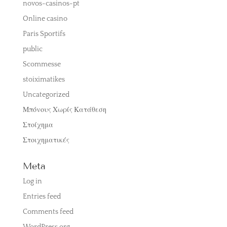
novos-casinos-pt
Online casino
Paris Sportifs
public
Scommesse
stoiximatikes
Uncategorized
Μπόνους Χωρίς Κατάθεση
Στοίχημα
Στοιχηματικές
Meta
Log in
Entries feed
Comments feed
WordPress.org