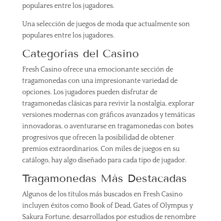
populares entre los jugadores.
Una selección de juegos de moda que actualmente son
populares entre los jugadores.
Categorías del Casino
Fresh Casino ofrece una emocionante sección de
tragamonedas con una impresionante variedad de
opciones. Los jugadores pueden disfrutar de
tragamonedas clásicas para revivir la nostalgia, explorar
versiones modernas con gráficos avanzados y temáticas
innovadoras, o aventurarse en tragamonedas con botes
progresivos que ofrecen la posibilidad de obtener
premios extraordinarios. Con miles de juegos en su
catálogo, hay algo diseñado para cada tipo de jugador.
Tragamonedas Más Destacadas
Algunos de los títulos más buscados en Fresh Casino
incluyen éxitos como Book of Dead, Gates of Olympus y
Sakura Fortune, desarrollados por estudios de renombre