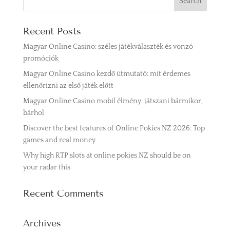
Recent Posts
Magyar Online Casino: széles játékválaszték és vonzó
promóciók
Magyar Online Casino kezdő útmutató: mit érdemes
ellenőrizni az első játék előtt
Magyar Online Casino mobil élmény: játszani bármikor,
bárhol
Discover the best features of Online Pokies NZ 2026: Top
games and real money
Why high RTP slots at online pokies NZ should be on
your radar this
Recent Comments
Archives