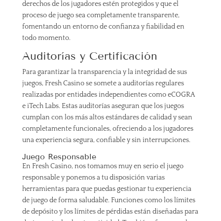
derechos de los jugadores estén protegidos y que el
proceso de juego sea completamente transparente,
fomentando un entorno de confianza y fiabilidad en
todo momento.
Auditorías y Certificación
Para garantizar la transparencia y la integridad de sus
juegos, Fresh Casino se somete a auditorías regulares
realizadas por entidades independientes como eCOGRA
e iTech Labs. Estas auditorías aseguran que los juegos
cumplan con los más altos estándares de calidad y sean
completamente funcionales, ofreciendo a los jugadores
una experiencia segura, confiable y sin interrupciones.
Juego Responsable
En Fresh Casino, nos tomamos muy en serio el juego
responsable y ponemos a tu disposición varias
herramientas para que puedas gestionar tu experiencia
de juego de forma saludable. Funciones como los límites
de depósito y los límites de pérdidas están diseñadas para