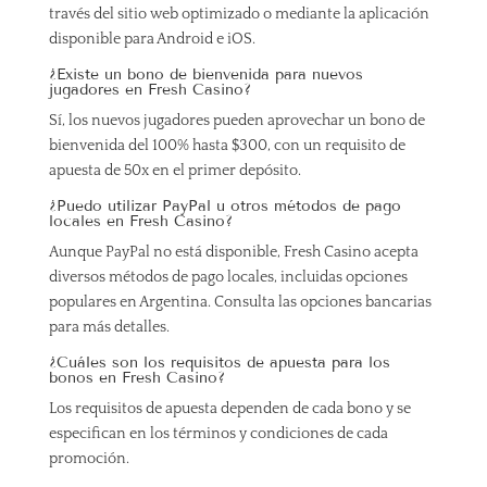
través del sitio web optimizado o mediante la aplicación
disponible para Android e iOS.
¿Existe un bono de bienvenida para nuevos
jugadores en Fresh Casino?
Sí, los nuevos jugadores pueden aprovechar un bono de
bienvenida del 100% hasta $300, con un requisito de
apuesta de 50x en el primer depósito.
¿Puedo utilizar PayPal u otros métodos de pago
locales en Fresh Casino?
Aunque PayPal no está disponible, Fresh Casino acepta
diversos métodos de pago locales, incluidas opciones
populares en Argentina. Consulta las opciones bancarias
para más detalles.
¿Cuáles son los requisitos de apuesta para los
bonos en Fresh Casino?
Los requisitos de apuesta dependen de cada bono y se
especifican en los términos y condiciones de cada
promoción.