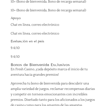
10+ (Bono de bienvenida, Bono de recarga semanal)
10+ (Bono de bienvenida, Bono de recarga semanal)
Apoyo
Chat en línea, correo electrónico
Chat en línea, correo electrónico
Evaluación en el país
9.4/10
9.4/10
Bonos de Bienvenida Exclusivos
En Fresh Casino, ¡cada depósito marca el inicio de tu
aventura hacia grandes premios!
Aprovecha tu bono de bienvenida para descubrir una
amplia variedad de juegos, reclamar recompensas diarias
y competir en torneos emocionantes con increíbles
premios. Diseñado tanto para los aficionados a los juegos
de casino como para los amantes de las apuestas