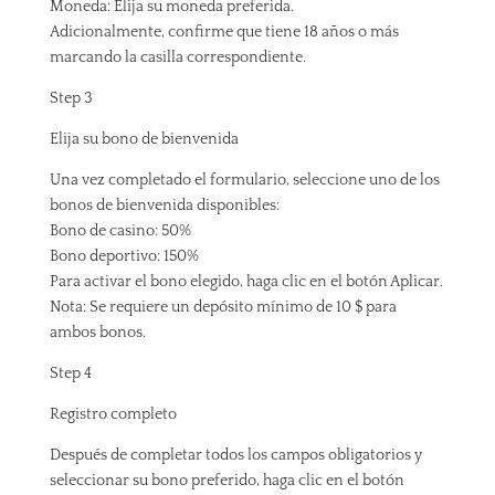
Moneda: Elija su moneda preferida.
Adicionalmente, confirme que tiene 18 años o más
marcando la casilla correspondiente.
Step 3
Elija su bono de bienvenida
Una vez completado el formulario, seleccione uno de los
bonos de bienvenida disponibles:
Bono de casino: 50%
Bono deportivo: 150%
Para activar el bono elegido, haga clic en el botón Aplicar.
Nota: Se requiere un depósito mínimo de 10 $ para
ambos bonos.
Step 4
Registro completo
Después de completar todos los campos obligatorios y
seleccionar su bono preferido, haga clic en el botón