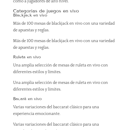
como a jugadores de alto nivel.
Categorías de juegos en vivo
Blackjack en vivo
Más de 100 mesas de blackjack en vivo con una variedad
de apuestas y reglas.
Más de 100 mesas de blackjack en vivo con una variedad
de apuestas y reglas.
Ruleta en vivo
Una amplia selección de mesas de ruleta en vivo con
diferentes estilos y límites.
Una amplia selección de mesas de ruleta en vivo con
diferentes estilos y límites.
Bacará en vivo
Varias variaciones del baccarat clásico para una
experiencia emocionante.
Varias variaciones del baccarat clásico para una