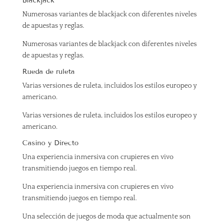
Blackjack
Numerosas variantes de blackjack con diferentes niveles
de apuestas y reglas.
Numerosas variantes de blackjack con diferentes niveles
de apuestas y reglas.
Rueda de ruleta
Varias versiones de ruleta, incluidos los estilos europeo y
americano.
Varias versiones de ruleta, incluidos los estilos europeo y
americano.
Casino y Directo
Una experiencia inmersiva con crupieres en vivo
transmitiendo juegos en tiempo real.
Una experiencia inmersiva con crupieres en vivo
transmitiendo juegos en tiempo real.
Una selección de juegos de moda que actualmente son