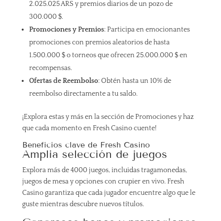
2.025.025 ARS y premios diarios de un pozo de
300.000 $.
Promociones y Premios
: Participa en emocionantes
promociones con premios aleatorios de hasta
1.500.000 $ o torneos que ofrecen 25.000.000 $ en
recompensas.
Ofertas de Reembolso
: Obtén hasta un 10% de
reembolso directamente a tu saldo.
¡Explora estas y más en la sección de Promociones y haz
que cada momento en Fresh Casino cuente!
Beneficios clave de Fresh Casino
Amplia selección de juegos
Explora más de 4000 juegos, incluidas tragamonedas,
juegos de mesa y opciones con crupier en vivo. Fresh
Casino garantiza que cada jugador encuentre algo que le
guste mientras descubre nuevos títulos.