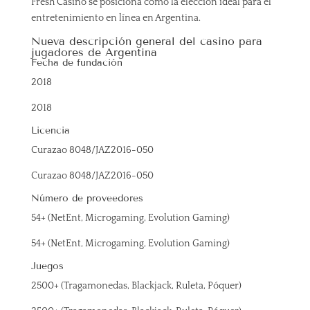
Fresh Casino se posiciona como la elección ideal para el
entretenimiento en línea en Argentina.
Nueva descripción general del casino para
jugadores de Argentina
Fecha de fundación
2018
2018
Licencia
Curazao 8048/JAZ2016-050
Curazao 8048/JAZ2016-050
Número de proveedores
54+ (NetEnt, Microgaming, Evolution Gaming)
54+ (NetEnt, Microgaming, Evolution Gaming)
Juegos
2500+ (Tragamonedas, Blackjack, Ruleta, Póquer)