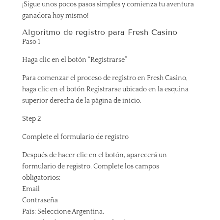
¡Sigue unos pocos pasos simples y comienza tu aventura
ganadora hoy mismo!
Algoritmo de registro para Fresh Casino
Paso 1
Haga clic en el botón “Registrarse”
Para comenzar el proceso de registro en Fresh Casino,
haga clic en el botón Registrarse ubicado en la esquina
superior derecha de la página de inicio.
Step 2
Complete el formulario de registro
Después de hacer clic en el botón, aparecerá un
formulario de registro. Complete los campos
obligatorios:
Email
Contraseña
País: Seleccione Argentina.