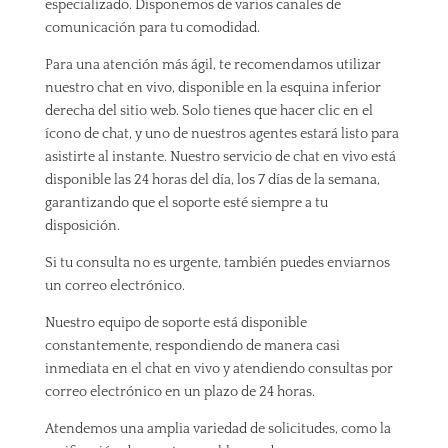
especializado. Disponemos de varios canales de
comunicación para tu comodidad.
Para una atención más ágil, te recomendamos utilizar
nuestro chat en vivo, disponible en la esquina inferior
derecha del sitio web. Solo tienes que hacer clic en el
ícono de chat, y uno de nuestros agentes estará listo para
asistirte al instante. Nuestro servicio de chat en vivo está
disponible las 24 horas del día, los 7 días de la semana,
garantizando que el soporte esté siempre a tu
disposición.
Si tu consulta no es urgente, también puedes enviarnos
un correo electrónico.
Nuestro equipo de soporte está disponible
constantemente, respondiendo de manera casi
inmediata en el chat en vivo y atendiendo consultas por
correo electrónico en un plazo de 24 horas.
Atendemos una amplia variedad de solicitudes, como la