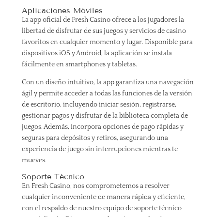
Aplicaciones Móviles
La app oficial de Fresh Casino ofrece a los jugadores la
libertad de disfrutar de sus juegos y servicios de casino
favoritos en cualquier momento y lugar. Disponible para
dispositivos iOS y Android, la aplicación se instala
fácilmente en smartphones y tabletas.
Con un diseño intuitivo, la app garantiza una navegación
ágil y permite acceder a todas las funciones de la versión
de escritorio, incluyendo iniciar sesión, registrarse,
gestionar pagos y disfrutar de la biblioteca completa de
juegos. Además, incorpora opciones de pago rápidas y
seguras para depósitos y retiros, asegurando una
experiencia de juego sin interrupciones mientras te
mueves.
Soporte Técnico
En Fresh Casino, nos comprometemos a resolver
cualquier inconveniente de manera rápida y eficiente,
con el respaldo de nuestro equipo de soporte técnico