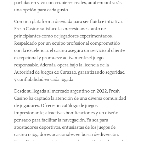
partidas en vivo con crupieres reales, aquí encontrarás
una opción para cada gusto.
Con una plataforma diseñada para ser fluida e intuitiva,
Fresh Casino satisface las necesidades tanto de
principiantes como de jugadores experimentados.
Respaldado por un equipo profesional comprometido
con la excelencia, el casino asegura un servicio al cliente
excepcional y promueve activamente el juego
responsable. Además, opera bajo la licencia de la
Autoridad de Juegos de Curazao, garantizando seguridad
y confiabilidad en cada jugada.
Desde su llegada al mercado argentino en 2022, Fresh
Casino ha captado la atención de una diversa comunidad
de jugadores. Ofrece un catálogo de juegos
impresionante, atractivas bonificaciones y un diseño
pensado para facilitar la navegación. Ya sea para
apostadores deportivos, entusiastas de los juegos de
casino o jugadores ocasionales en busca de diversión,