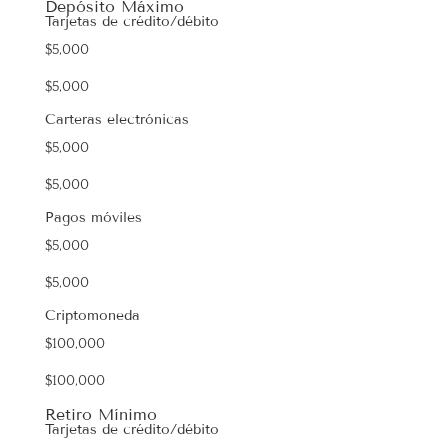
Depósito Máximo
Tarjetas de crédito/débito
$5,000
$5,000
Carteras electrónicas
$5,000
$5,000
Pagos móviles
$5,000
$5,000
Criptomoneda
$100,000
$100,000
Retiro Mínimo
Tarjetas de crédito/débito