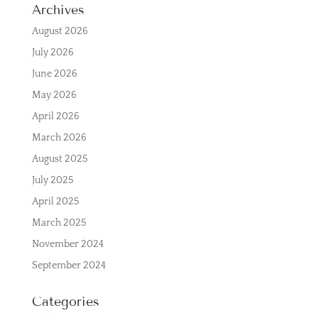
Archives
August 2026
July 2026
June 2026
May 2026
April 2026
March 2026
August 2025
July 2025
April 2025
March 2025
November 2024
September 2024
Categories