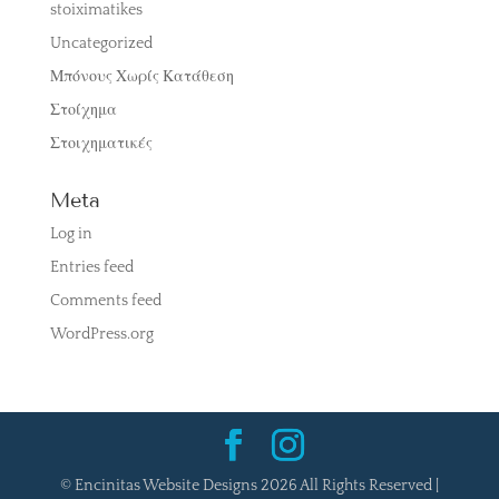
stoiximatikes
Uncategorized
Μπόνους Χωρίς Κατάθεση
Στοίχημα
Στοιχηματικές
Meta
Log in
Entries feed
Comments feed
WordPress.org
© Encinitas Website Designs
2026
All Rights Reserved |