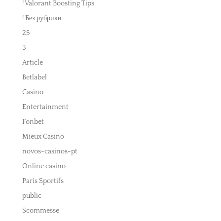
! Valorant Boosting Tips
! Без рубрики
25
3
Article
Betlabel
Casino
Entertainment
Fonbet
Mieux Casino
novos-casinos-pt
Online casino
Paris Sportifs
public
Scommesse