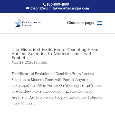
760-807-4807
byron@encinitaswebsitedesigns.com
The Historical Evolution of Gambling From
Ancient Societies to Modern Times with
Fonbet
May 29, 2026
|
Fonbet
The Historical Evolution of Gambling From Ancient
Societies to Modern Times with Fonbet Αρχαίοι
πολιτισμοί και τζόγος Fonbet Ο τζόγος έχει τις ρίζες του
σε αρχαίους πολιτισμούς όπως οι Σουμερίοι και οι
Αιγύπτιοι. Αυτές οι κοινωνίες χρησιμοποίησαν διάφορα
παιχνίδια με...