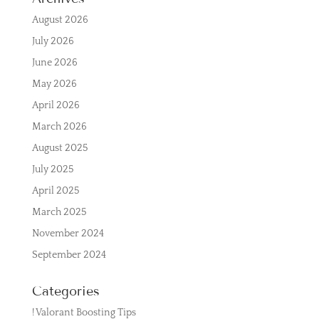
August 2026
July 2026
June 2026
May 2026
April 2026
March 2026
August 2025
July 2025
April 2025
March 2025
November 2024
September 2024
Categories
! Valorant Boosting Tips