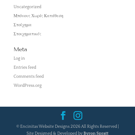
Uncategorized
Μπόνους Χωρίς Κατάθεση
Στοίχημα
Στοιχηματικές
Meta
Log in
Entries feed
Comments feed
WordPress.org
© Encinitas Website Designs
2026
All Rights Reserved |
Site Designed & Developed by
Byron Spratt