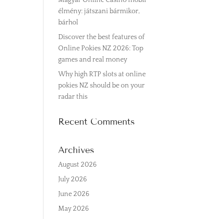
Magyar Online Casino mobil
élmény: játszani bármikor,
bárhol
Discover the best features of
Online Pokies NZ 2026: Top
games and real money
Why high RTP slots at online
pokies NZ should be on your
radar this
Recent Comments
Archives
August 2026
July 2026
June 2026
May 2026