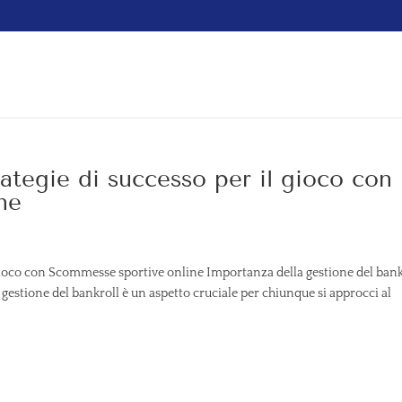
trategie di successo per il gioco con
ne
il gioco con Scommesse sportive online Importanza della gestione del bank
estione del bankroll è un aspetto cruciale per chiunque si approcci al