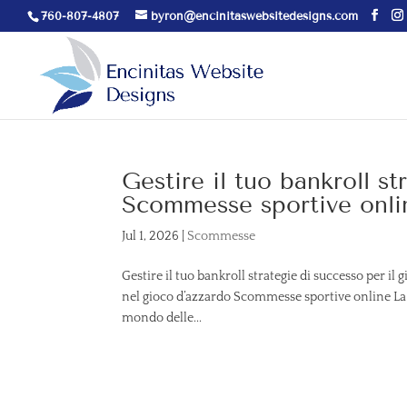
760-807-4807
byron@encinitaswebsitedesigns.com
Gestire il tuo bankroll s
Scommesse sportive onli
Jul 1, 2026
|
Scommesse
Gestire il tuo bankroll strategie di successo per 
nel gioco d’azzardo Scommesse sportive online La g
mondo delle...