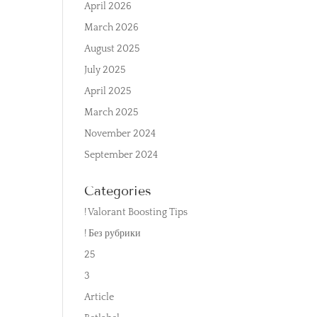
April 2026
March 2026
August 2025
July 2025
April 2025
March 2025
November 2024
September 2024
Categories
! Valorant Boosting Tips
! Без рубрики
25
3
Article