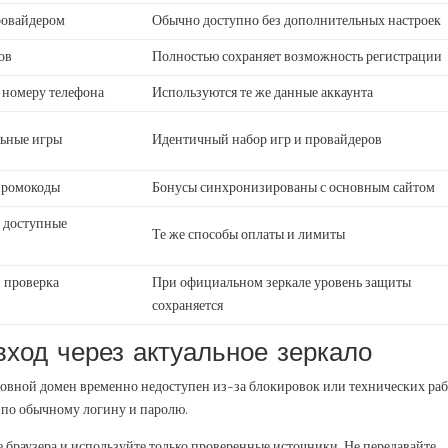
ровайдером
Обычно доступно без дополнительных настроек
ов
Полностью сохраняет возможность регистрации
и номеру телефона
Используются те же данные аккаунта
льные игры
Идентичный набор игр и провайдеров
промокоды
Бонусы синхронизированы с основным сайтом
з доступные
Те же способы оплаты и лимиты
 проверка
При официальном зеркале уровень защиты
сохраняется
вход через актуальное зеркало
сновной домен временно недоступен из-за блокировок или технических раб
я по обычному логину и паролю.
е браузера и используйте только проверенные источники. Не передавайте