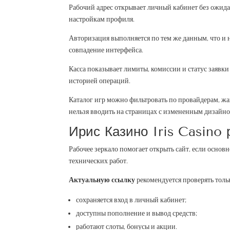
Рабочий адрес открывает личный кабинет без ожидан
настройкам профиля.
Авторизация выполняется по тем же данным, что и
совпадение интерфейса.
Касса показывает лимиты, комиссии и статус заявк
историей операций.
Каталог игр можно фильтровать по провайдерам, жа
нельзя вводить на страницах с измененным дизайно
Ирис Казино Iris Casino 
Рабочее зеркало помогает открыть сайт, если осно
технических работ.
Актуальную ссылку
рекомендуется проверять тол
сохраняется вход в личный кабинет;
доступны пополнение и вывод средств;
работают слоты, бонусы и акции.