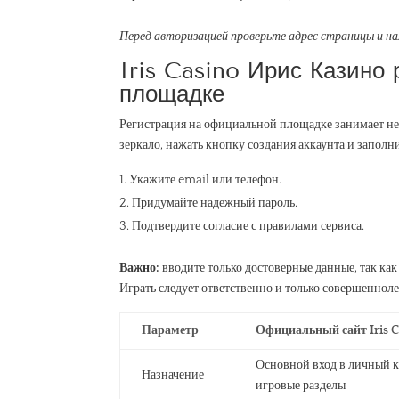
Перед авторизацией проверьте адрес страницы и на
Iris Casino Ирис Казино
площадке
Регистрация на официальной площадке занимает не
зеркало, нажать кнопку создания аккаунта и заполн
Укажите email или телефон.
Придумайте надежный пароль.
Подтвердите согласие с правилами сервиса.
Важно:
вводите только достоверные данные, так как
Играть следует ответственно и только совершеннол
Параметр
Официальный сайт Iris C
Основной вход в личный к
Назначение
игровые разделы