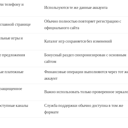
или телефону и
Используются те же данные аккаунта
Обычно полностью повторяет регистрацию с
 главной странице
официального сайта
ольные игры и
Каталог игр сохраняется без изменений
е предложения
Бонусный раздел синхронизирован с основным
сайтом
ые платежные
Финансовые операции выполняются через тот ж
аккаунт
ь защищенное
Важно использовать только проверенное зеркал
доступные каналы
Служба поддержки обычно доступна в том же
формате