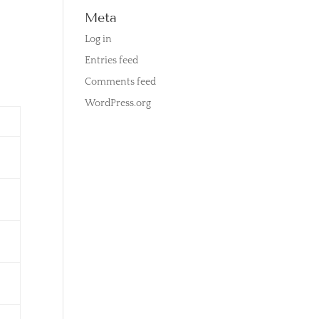
Meta
Log in
Entries feed
Comments feed
WordPress.org