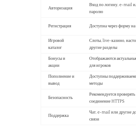
Вход по логину, e-mail 
Авторизация
паролю
Регистрация
Доступна через форму на
Игровой
Слоты, live-казино, наст
каталог
другие разделы
Бонусы и
Отображаются актуальны
акции
для игроков
Пополнение и
Доступны поддерживаем
вывод
методы
Рекомендуется проверят
Безопасность
соединение HTTPS
Чат, e-mail или другие 
Поддержка
связи