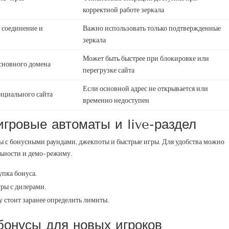
корректной работе зеркала
 соединение и
Важно использовать только подтвержденные
зеркала
Может быть быстрее при блокировке или
основного домена
перегрузке сайта
Если основной адрес не открывается или
ициального сайта
временно недоступен
игровые автоматы и live-раздел
ты с бонусными раундами, джекпоты и быстрые игры. Для удобства можно
льности и демо-режиму.
пка бонуса.
гры с дилерами.
у стоит заранее определить лимиты.
 бонусы для новых игроков