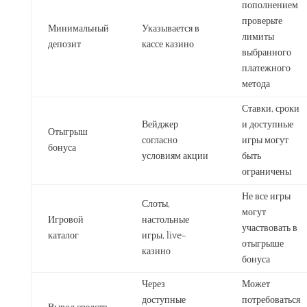
пополнением
проверьте
Минимальный
Указывается в
лимиты
депозит
кассе казино
выбранного
платежного
метода
Ставки, сроки
Вейджер
и доступные
Отыгрыш
согласно
игры могут
бонуса
условиям акции
быть
ограничены
Не все игры
Слоты,
могут
Игровой
настольные
участвовать в
каталог
игры, live-
отыгрыше
казино
бонуса
Через
Может
доступные
потребоваться