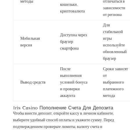
методы
отличаться в
кошельки,
зависимости
криптовалюта
от региона
Для
стабильной
Доступна через
Мобильная
игры
браузер
версия
используйте
смартфона
обновленный
браузер
После
Сроки зависят
выполнения
от
Вывод средств
условий бонуса
выбранного
и проверки
платежного
аккаунта
метода
Iris Casino Пополнение Счета Для Депозита
Чтобы внести депозит, откройте кассу в личном кабинете,
выберите удобный способ оплаты и укажите сумму. Перед
подтверждением проверьте лимиты, валюту счета и