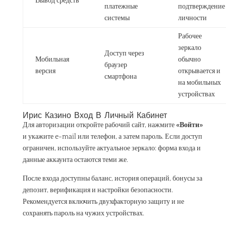
Вывод средств
платежные
подтверждение
системы
личности
Рабочее
зеркало
Доступ через
Мобильная
обычно
браузер
версия
открывается и
смартфона
на мобильных
устройствах
Ирис Казино Вход В Личный Кабинет
Для авторизации откройте рабочий сайт, нажмите
«Войти»
и укажите e-mail или телефон, а затем пароль. Если доступ
ограничен, используйте актуальное зеркало: форма входа и
данные аккаунта остаются теми же.
После входа доступны баланс, история операций, бонусы за
депозит, верификация и настройки безопасности.
Рекомендуется включить двухфакторную защиту и не
сохранять пароль на чужих устройствах.