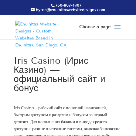
760-807-4807
byron@encinitaswebsitedesigns.com
Iris Casino (Ирис
Казино) —
официальный сайт и
бонус
Iris Casino – рабочий сайт с понятной навигацией,
быстрым доступом к разделам и бонусом за первый
депозит. Для пополнения баланса и вывода средств
доступны разные платежные системы, включая банковские