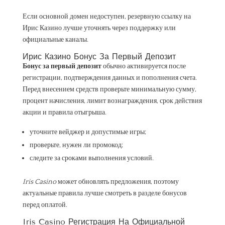
Если основной домен недоступен, резервную ссылку на
Ирис Казино лучше уточнять через поддержку или
официальные каналы.
Ирис Казино Бонус За Первый Депозит
Бонус за первый депозит
обычно активируется после
регистрации, подтверждения данных и пополнения счета.
Перед внесением средств проверьте минимальную сумму,
процент начисления, лимит вознаграждения, срок действия
акции и правила отыгрыша.
уточните вейджер и допустимые игры;
проверьте, нужен ли промокод;
следите за сроками выполнения условий.
Iris Casino
может обновлять предложения, поэтому
актуальные правила лучше смотреть в разделе бонусов
перед оплатой.
Iris Casino Регистрация На Официальной