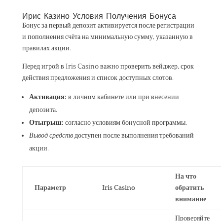
Ирис Казино Условия Получения Бонуса
Бонус за первый депозит активируется после регистрации
и пополнения счёта на минимальную сумму, указанную в
правилах акции.
Перед игрой в Iris Casino важно проверить вейджер, срок
действия предложения и список доступных слотов.
Активация:
в личном кабинете или при внесении
депозита.
Отыгрыш:
согласно условиям бонусной программы.
Вывод средств
доступен после выполнения требований
акции.
На что
Параметр
Iris Casino
обратить
внимание
Проверяйте