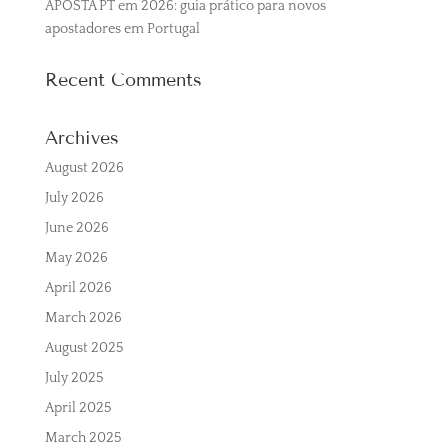
APOSTA PT em 2026: guia prático para novos
apostadores em Portugal
Recent Comments
Archives
August 2026
July 2026
June 2026
May 2026
April 2026
March 2026
August 2025
July 2025
April 2025
March 2025