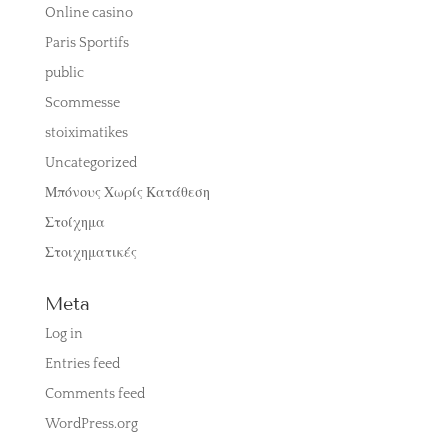
Online casino
Paris Sportifs
public
Scommesse
stoiximatikes
Uncategorized
Μπόνους Χωρίς Κατάθεση
Στοίχημα
Στοιχηματικές
Meta
Log in
Entries feed
Comments feed
WordPress.org