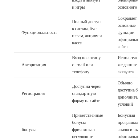
входа в аккаунт
блокировк
и игры
основного 
Сохраняет 
Полный доступ
основные
к слотам, live-
Функциональность
функции
играм, акциям и
официальн
кассе
сайта
Вход по логину,
Использую
Авторизация
e-mail или
же данные
телефону
аккаунта
Обычно
Доступна через
доступна б
Регистрация
стандартную
дополните
форму на сайте
условий
Приветственные
Бонусная
бонусы,
программа
Бонусы
фриспины и
аналогичн
регулярные
официаль