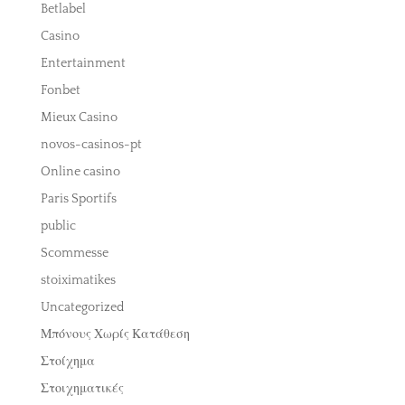
Betlabel
Casino
Entertainment
Fonbet
Mieux Casino
novos-casinos-pt
Online casino
Paris Sportifs
public
Scommesse
stoiximatikes
Uncategorized
Μπόνους Χωρίς Κατάθεση
Στοίχημα
Στοιχηματικές