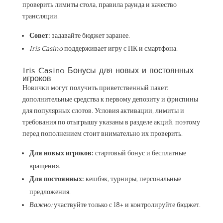
проверить лимиты стола, правила раунда и качество
трансляции.
Совет:
задавайте бюджет заранее.
Iris Casino
поддерживает игру с ПК и смартфона.
Iris Casino Бонусы для новых и постоянных
игроков
Новички могут получить приветственный пакет:
дополнительные средства к первому депозиту и фриспины
для популярных слотов. Условия активации, лимиты и
требования по отыгрышу указаны в разделе акций, поэтому
перед пополнением стоит внимательно их проверить.
Для новых игроков:
стартовый бонус и бесплатные
вращения.
Для постоянных:
кешбэк, турниры, персональные
предложения.
Важно:
участвуйте только с 18+ и контролируйте бюджет.