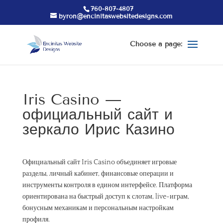
760-807-4807
byron@encinitaswebsitedesigns.com
Iris Casino —
официальный сайт и
зеркало Ирис Казино
Официальный сайт Iris Casino объединяет игровые
разделы, личный кабинет, финансовые операции и
инструменты контроля в едином интерфейсе. Платформа
ориентирована на быстрый доступ к слотам, live-играм,
бонусным механикам и персональным настройкам
профиля.