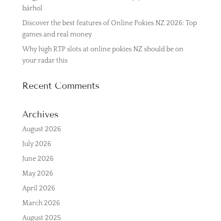
bárhol
Discover the best features of Online Pokies NZ 2026: Top
games and real money
Why high RTP slots at online pokies NZ should be on
your radar this
Recent Comments
Archives
August 2026
July 2026
June 2026
May 2026
April 2026
March 2026
August 2025