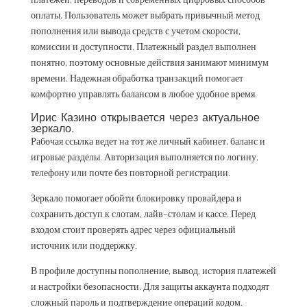
платежей, переводов и современных цифровых способов
оплаты. Пользователь может выбрать привычный метод
пополнения или вывода средств с учетом скорости,
комиссии и доступности. Платежный раздел выполнен
понятно, поэтому основные действия занимают минимум
времени. Надежная обработка транзакций помогает
комфортно управлять балансом в любое удобное время.
Ирис Казино открывается через актуальное
зеркало.
Рабочая ссылка ведет на тот же личный кабинет, баланс и
игровые разделы. Авторизация выполняется по логину,
телефону или почте без повторной регистрации.
Зеркало помогает обойти блокировку провайдера и
сохранить доступ к слотам, лайв-столам и кассе. Перед
входом стоит проверять адрес через официальный
источник или поддержку.
В профиле доступны пополнение, вывод, история платежей
и настройки безопасности. Для защиты аккаунта подходят
сложный пароль и подтверждение операций кодом.