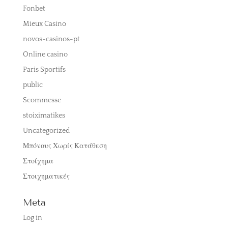
Fonbet
Mieux Casino
novos-casinos-pt
Online casino
Paris Sportifs
public
Scommesse
stoiximatikes
Uncategorized
Μπόνους Χωρίς Κατάθεση
Στοίχημα
Στοιχηματικές
Meta
Log in