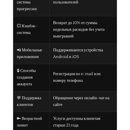
система
пользователей
прогрессии
Возврат до 10% от суммы
💥 Кэшбэк-
недельных расходов без учета
система
выигрышей
📲 Мобильные
Поддерживаются устройства
приложения
Android и iOS
🔒 Способы
Регистрация по e-mail или
создания
номеру телефона
аккаунта
💬 Поддержка
Обращение через онлайн-чат на
клиентов
сайте
🔑 Возрастной
Услуги доступны клиентам
лимит
старше 21 года