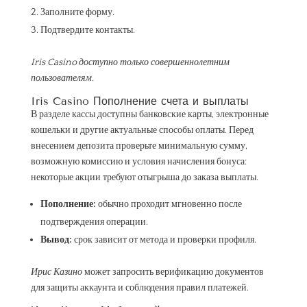
Заполните форму.
Подтвердите контакты.
Iris Casino доступно только совершеннолетним
пользователям.
Iris Casino Пополнение счета и выплаты
В разделе кассы доступны банковские карты, электронные
кошельки и другие актуальные способы оплаты. Перед
внесением депозита проверьте минимальную сумму,
возможную комиссию и условия начисления бонуса:
некоторые акции требуют отыгрыша до заказа выплаты.
Пополнение:
обычно проходит мгновенно после
подтверждения операции.
Вывод:
срок зависит от метода и проверки профиля.
Ирис Казино
может запросить верификацию документов
для защиты аккаунта и соблюдения правил платежей.