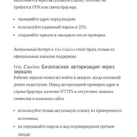
выполняется через актуальную ссылку, поэтому не
требуется VPN или смена браузера.
проверяйте адрес перед входом;
используйте надежный пароль и 2FA;
сохраняйте зеркало в закладках после проверки.
Актуальный доступ к Iris Casino
стоит брать только из
официальных каналов поддержки.
Iris Casino Безопасная авторизация через
зеркало
Рабочее зеркало помогает войти в аккаунт, когда основной
домен недоступен. Перед авторизацией проверьте адрес в
строке браузера, наличие HTTPS и отсутствие лишних
символов в названии сайта.
используйте только актуальную ссылку из проверенного
источника;
не передавайте пароль и код подтверждения третьим
лицам;