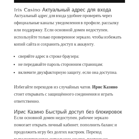
Iris Casino Актуальный адрес для входа
Актуальный адрес для входа удобнее проверять через
официальные каналы: уведомления в профиле, рассылку
или поддержку. Если основной домен недоступен,
используйте только проверенное зеркало, чтобы избежать
копий сайта и сохранить доступ к аккаунту.
сверяйте адрес в строке браузера;
не передавайте пароль сторонним страницам;
включите двухфакторную защиту, если она доступна.
Избегайте переходов из случайных чатов.
Ирис Казино
стоит открывать с защищённого соединения и играть
ответственно.
Ирис Казино Быстрый доступ без блокировок
Если основной домен недоступен, рабочее зеркало
помогает открыть личный кабинет, пополнить баланс и
продолжить игру без долгих настроек. Переход