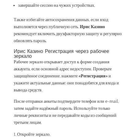
завершайте сессию на чужих устройствах.
Также избегайте автосохранения данных, если вход
выполняется через публичную сеть.
Ирис Казино
рекомендует включить двухфакторную защиту и регулярно
обновлять пароль.
Ирис Казино Регистрация через рабочее
зеркало
Рабочее зеркало открывает доступ к форме создания
аккаунта, если основной адрес недоступен. Проверьте
защищённое соединение, нажмите
«Регистрация»
и
укажите актуальные данные: они понадобятся для входа и
вывода средств.
После отправки анкеты подтвердите телефон или e-mail,
затем задайте надёжный пароль. Используйте только
личные реквизиты и не передавайте коды из сообщений
третьим лицам.
Откройте зеркало.