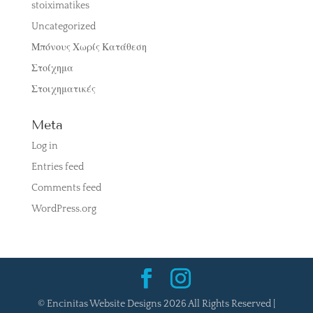
stoiximatikes
Uncategorized
Μπόνους Χωρίς Κατάθεση
Στοίχημα
Στοιχηματικές
Meta
Log in
Entries feed
Comments feed
WordPress.org
© Encinitas Website Designs
2026
All Rights Reserved |