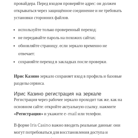
провайдера. Перед входом проверяйте адрес: он должен
открываться через защищённое соединение и не требовать
установки сторонних файлов.
используйте только проверенный переход;
не передавайте пароль на похожих сайтах;
обновляйте страницу, если зеркало временно не
отвечает;
сохраняйте переход в закладках после проверки.
Ирис Казино
зеркало сохраняет вход в профиль и базовые
разделы сервиса.
Ирис Казино регистрация на зеркале
Регистрация через рабочее зеркало проходит так же, как на
основном сайте: откройте актуальную ссылку, нажмите
«Регистрация»
и укажите e-mail или телефон.
В форме Iris Casino важно вводить реальные данные: они
могут потребоваться для восстановления доступа и