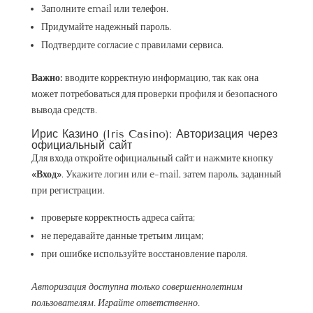
Заполните email или телефон.
Придумайте надежный пароль.
Подтвердите согласие с правилами сервиса.
Важно:
вводите корректную информацию, так как она
может потребоваться для проверки профиля и безопасного
вывода средств.
Ирис Казино (Iris Casino): Авторизация через
официальный сайт
Для входа откройте официальный сайт и нажмите кнопку
«Вход»
. Укажите логин или e-mail, затем пароль, заданный
при регистрации.
проверьте корректность адреса сайта;
не передавайте данные третьим лицам;
при ошибке используйте восстановление пароля.
Авторизация доступна только совершеннолетним
пользователям. Играйте ответственно.