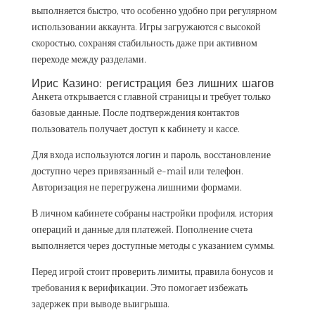
выполняется быстро, что особенно удобно при регулярном
использовании аккаунта. Игры загружаются с высокой
скоростью, сохраняя стабильность даже при активном
переходе между разделами.
Ирис Казино: регистрация без лишних шагов
Анкета открывается с главной страницы и требует только
базовые данные. После подтверждения контактов
пользователь получает доступ к кабинету и кассе.
Для входа используются логин и пароль, восстановление
доступно через привязанный e-mail или телефон.
Авторизация не перегружена лишними формами.
В личном кабинете собраны настройки профиля, история
операций и данные для платежей. Пополнение счета
выполняется через доступные методы с указанием суммы.
Перед игрой стоит проверить лимиты, правила бонусов и
требования к верификации. Это помогает избежать
задержек при выводе выигрыша.