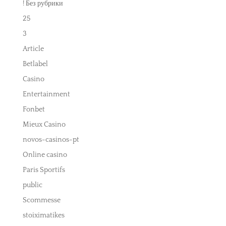
! Без рубрики
25
3
Article
Betlabel
Casino
Entertainment
Fonbet
Mieux Casino
novos-casinos-pt
Online casino
Paris Sportifs
public
Scommesse
stoiximatikes