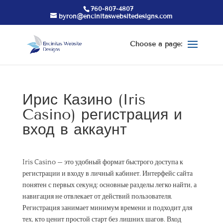
760-807-4807
byron@encinitaswebsitedesigns.com
Ирис Казино (Iris
Casino) регистрация и
вход в аккаунт
Iris Casino — это удобный формат быстрого доступа к
регистрации и входу в личный кабинет. Интерфейс сайта
понятен с первых секунд: основные разделы легко найти, а
навигация не отвлекает от действий пользователя.
Регистрация занимает минимум времени и подходит для
тех, кто ценит простой старт без лишних шагов. Вход