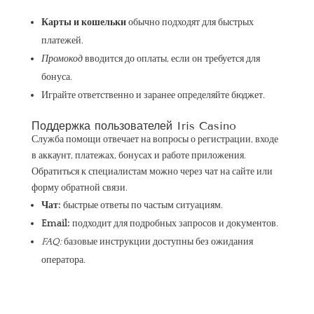
Карты и кошельки
обычно подходят для быстрых
платежей.
Промокод
вводится до оплаты, если он требуется для
бонуса.
Играйте ответственно и заранее определяйте бюджет.
Поддержка пользователей Iris Casino
Служба помощи отвечает на вопросы о регистрации, входе
в аккаунт, платежах, бонусах и работе приложения.
Обратиться к специалистам можно через чат на сайте или
форму обратной связи.
Чат:
быстрые ответы по частым ситуациям.
Email:
подходит для подробных запросов и документов.
FAQ:
базовые инструкции доступны без ожидания
оператора.