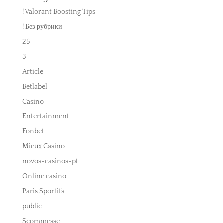
! Valorant Boosting Tips
! Без рубрики
25
3
Article
Betlabel
Casino
Entertainment
Fonbet
Mieux Casino
novos-casinos-pt
Online casino
Paris Sportifs
public
Scommesse