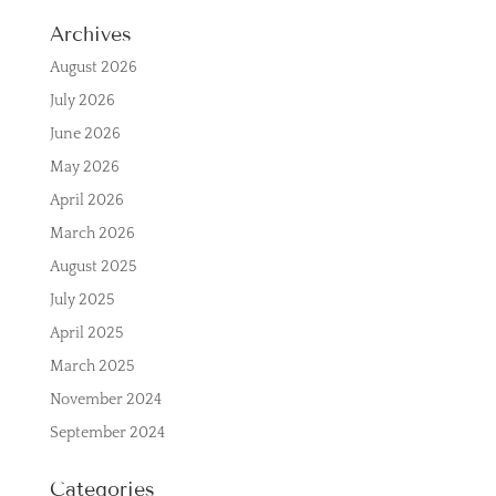
Archives
August 2026
July 2026
June 2026
May 2026
April 2026
March 2026
August 2025
July 2025
April 2025
March 2025
November 2024
September 2024
Categories