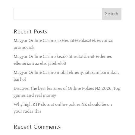
Recent Posts
Magyar Online Casino: széles játékválaszték és vonzó
promóciók
Magyar Online Casino kezdő útmutató: mit érdemes
ellenőrizni az első játék előtt
Magyar Online Casino mobil élmény: játszani bármikor,
bárhol
Discover the best features of Online Pokies NZ 2026: Top
games and real money
Why high RTP slots at online pokies NZ should be on
your radar this
Recent Comments