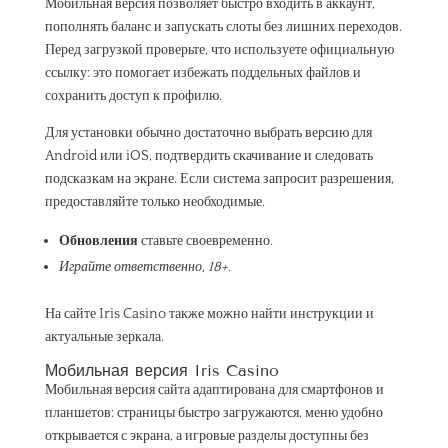
Мобильная версия позволяет быстро входить в аккаунт,
пополнять баланс и запускать слоты без лишних переходов.
Перед загрузкой проверьте, что используете официальную
ссылку: это помогает избежать поддельных файлов и
сохранить доступ к профилю.
Для установки обычно достаточно выбрать версию для
Android или iOS, подтвердить скачивание и следовать
подсказкам на экране. Если система запросит разрешения,
предоставляйте только необходимые.
Обновления
ставьте своевременно.
Играйте ответственно, 18+.
На сайте Iris Casino также можно найти инструкции и
актуальные зеркала.
Мобильная версия Iris Casino
Мобильная версия сайта адаптирована для смартфонов и
планшетов: страницы быстро загружаются, меню удобно
открывается с экрана, а игровые разделы доступны без