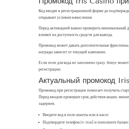
Промокод Iris Casino при
Код вводят в регистрационной форме до подтвержд
открывает условия начисления.
Перед активацией важно проверить минимальный де
влияют на доступность средств для вывода.
Промокод может давать дополнительные фриспины,
награды зависит от текущей кампании.
Если поле для кода не заполнено сразу, бонус може
регистрации.
Актуальный промокод Iri
Промокод при регистрации помогает получить старт
Перед вводом проверьте срок действия акции, мини
задержек.
Введите код в поле анкеты или в кассе.
Подтвердите телефон/e-mail и пополните баланс