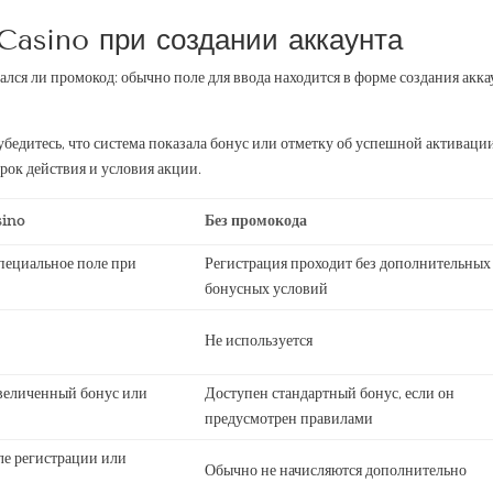
 Casino при создании аккаунта
лся ли промокод: обычно поле для ввода находится в форме создания акка
убедитесь, что система показала бонус или отметку об успешной активаци
рок действия и условия акции.
sino
Без промокода
пециальное поле при
Регистрация проходит без дополнительных
бонусных условий
Не используется
величенный бонус или
Доступен стандартный бонус, если он
предусмотрен правилами
ле регистрации или
Обычно не начисляются дополнительно