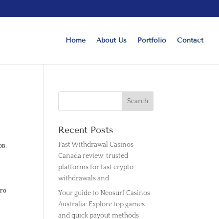
Home
About Us
Portfolio
Contact
Recent Posts
Fast Withdrawal Casinos
ов.
Canada review: trusted
platforms for fast crypto
withdrawals and
ого
Your guide to Neosurf Casinos
Australia: Explore top games
and quick payout methods