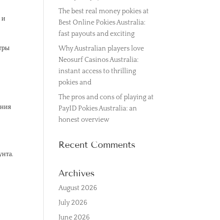
The best real money pokies at
 и
Best Online Pokies Australia:
fast payouts and exciting
тры
Why Australian players love
Neosurf Casinos Australia:
instant access to thrilling
pokies and
The pros and cons of playing at
ения
PayID Pokies Australia: an
honest overview
Recent Comments
унта.
Archives
August 2026
July 2026
June 2026