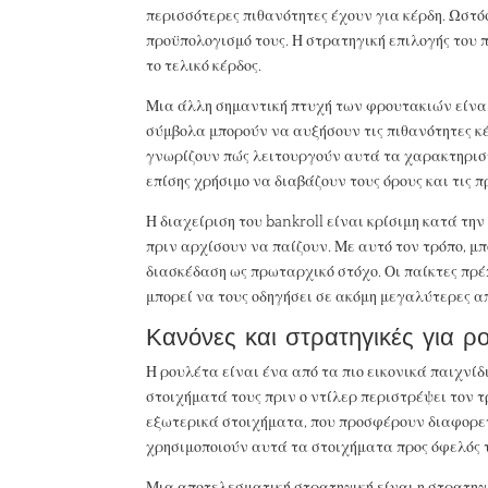
περισσότερες πιθανότητες έχουν για κέρδη. Ωστόσ
προϋπολογισμό τους. Η στρατηγική επιλογής του 
το τελικό κέρδος.
Μια άλλη σημαντική πτυχή των φρουτακιών είναι ο
σύμβολα μπορούν να αυξήσουν τις πιθανότητες κ
γνωρίζουν πώς λειτουργούν αυτά τα χαρακτηριστ
επίσης χρήσιμο να διαβάζουν τους όρους και τις π
Η διαχείριση του bankroll είναι κρίσιμη κατά τη
πριν αρχίσουν να παίζουν. Με αυτό τον τρόπο, μ
διασκέδαση ως πρωταρχικό στόχο. Οι παίκτες πρέπ
μπορεί να τους οδηγήσει σε ακόμη μεγαλύτερες α
Κανόνες και στρατηγικές για ρ
Η ρουλέτα είναι ένα από τα πιο εικονικά παιχνίδι
στοιχήματά τους πριν ο ντίλερ περιστρέψει τον 
εξωτερικά στοιχήματα, που προσφέρουν διαφορετι
χρησιμοποιούν αυτά τα στοιχήματα προς όφελός τ
Μια αποτελεσματική στρατηγική είναι η στρατηγι