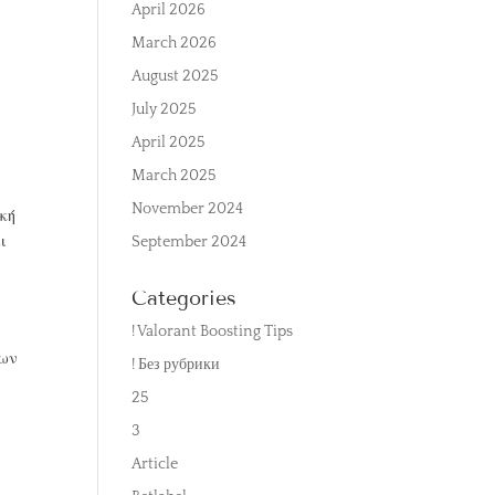
April 2026
March 2026
August 2025
July 2025
April 2025
March 2025
November 2024
ική
ι
September 2024
Categories
! Valorant Boosting Tips
των
! Без рубрики
25
3
ι
Article