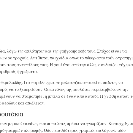
ια, λόγω της απλότητας και της γρήγορης ροής τους. Στόχος είναι να
ν σε τροχούς. Αντίθετα, παιχνίδια όπως το πόκερ απαιτούν στρατηγ
ζουν τους αντιπάλους τους. Η ρουλέτα, από την άλλη, συνδυάζει τύχη κα
 αριθμούς ή χρώματα.
θεμελιώδης. Για παράδειγμα, το μπλακτζακ απαιτεί οι παίκτες να
ωρίς να το ξεπεράσουν. Οι κανόνες της ρουλέτας περιλαμβάνουν την
ριμένουν να σταματήσει η μπάλα σε έναν από αυτούς. Η γνώση αυτών 
ύ κέρδους και απώλειας.
ρουτάκια
υν μερικοί κανόνες που οι παίκτες πρέπει να γνωρίζουν. Καταρχάς, ο
θμό γραμμών πληρωμής. Όσο περισσότερες γραμμές επιλέγουν, τόσο