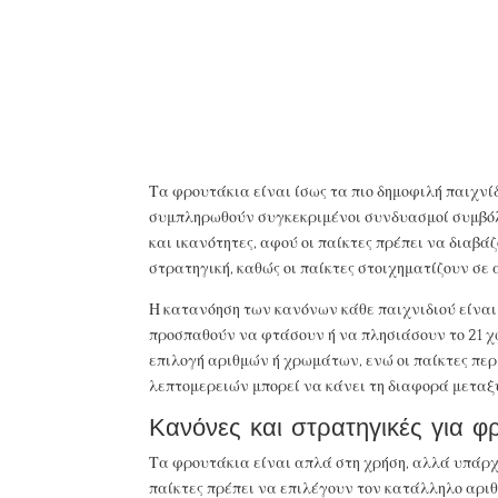
Τα φρουτάκια είναι ίσως τα πιο δημοφιλή παιχνίδ
συμπληρωθούν συγκεκριμένοι συνδυασμοί συμβόλω
και ικανότητες, αφού οι παίκτες πρέπει να διαβά
στρατηγική, καθώς οι παίκτες στοιχηματίζουν σε
Η κατανόηση των κανόνων κάθε παιχνιδιού είναι 
προσπαθούν να φτάσουν ή να πλησιάσουν το 21 χ
επιλογή αριθμών ή χρωμάτων, ενώ οι παίκτες πε
λεπτομερειών μπορεί να κάνει τη διαφορά μεταξ
Κανόνες και στρατηγικές για φ
Τα φρουτάκια είναι απλά στη χρήση, αλλά υπάρχο
παίκτες πρέπει να επιλέγουν τον κατάλληλο αρι