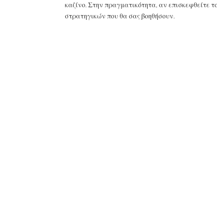
καζίνο. Στην πραγματικότητα, αν επισκεφθείτε τ
στρατηγικών που θα σας βοηθήσουν.