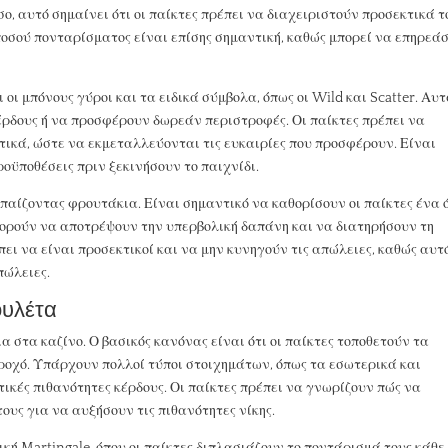
ο, αυτό σημαίνει ότι οι παίκτες πρέπει να διαχειριστούν προσεκτικά τ
ποσού πονταρίσματος είναι επίσης σημαντική, καθώς μπορεί να επηρεάσ
ι μπόνους γύροι και τα ειδικά σύμβολα, όπως οι Wild και Scatter. Αυτ
έρδους ή να προσφέρουν δωρεάν περιστροφές. Οι παίκτες πρέπει να
ικά, ώστε να εκμεταλλεύονται τις ευκαιρίες που προσφέρουν. Είναι
ροϋποθέσεις πριν ξεκινήσουν το παιχνίδι.
ν παίζοντας φρουτάκια. Είναι σημαντικό να καθορίσουν οι παίκτες ένα 
πορούν να αποτρέψουν την υπερβολική δαπάνη και να διατηρήσουν τη
ει να είναι προσεκτικοί και να μην κυνηγούν τις απώλειες, καθώς αυτ
πώλειες.
ουλέτα
α στα καζίνο. Ο βασικός κανόνας είναι ότι οι παίκτες τοποθετούν τα
τροχό. Υπάρχουν πολλοί τύποι στοιχημάτων, όπως τα εσωτερικά και
κές πιθανότητες κέρδους. Οι παίκτες πρέπει να γνωρίζουν πώς να
ους για να αυξήσουν τις πιθανότητες νίκης.
κή Martingale, όπου οι παίκτες διπλασιάζουν το ποντάρισμά τους κάθε