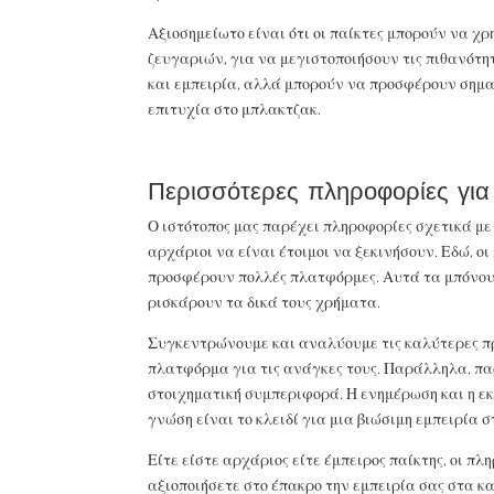
Αξιοσημείωτο είναι ότι οι παίκτες μπορούν να χ
ζευγαριών, για να μεγιστοποιήσουν τις πιθανότη
και εμπειρία, αλλά μπορούν να προσφέρουν σημαν
επιτυχία στο μπλακτζακ.
Περισσότερες πληροφορίες για
Ο ιστότοπος μας παρέχει πληροφορίες σχετικά με 
αρχάριοι να είναι έτοιμοι να ξεκινήσουν. Εδώ, ο
προσφέρουν πολλές πλατφόρμες. Αυτά τα μπόνους
ρισκάρουν τα δικά τους χρήματα.
Συγκεντρώνουμε και αναλύουμε τις καλύτερες πρ
πλατφόρμα για τις ανάγκες τους. Παράλληλα, πα
στοιχηματική συμπεριφορά. Η ενημέρωση και η εκ
γνώση είναι το κλειδί για μια βιώσιμη εμπειρία 
Είτε είστε αρχάριος είτε έμπειρος παίκτης, οι π
αξιοποιήσετε στο έπακρο την εμπειρία σας στα κ