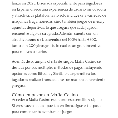
lanzó en 2025. Diseñada especialmente para jugadores
en España, ofrece una experiencia de usuario innovadora
y atractiva. La plataforma no solo incluye una variedad de
máquinas tragamonedas, sino también juegos de mesa y
apuestas deportivas, lo que asegura que cada jugador
encuentre algo de su agrado. Además, cuenta con un
atractivo
bono de bienvenida
del 100% hasta €500,
junto con 200 giros gratis, lo cual es un gran incentivo
para nuevos usuarios.
Además de su amplia oferta de juegos, Mafia Casino se
destaca por sus múltiples métodos de pago, incluyendo
opciones como Bitcoin y Skrill, lo que permite a los
jugadores realizar transacciones de manera conveniente
y segura.
Cómo empezar en Mafia Casino
Acceder a Mafia Casino es un proceso sencillo y rápido.
Si eres nuevo en las apuestas en línea, sigue estos pasos
para comenzar tu aventura de juego: