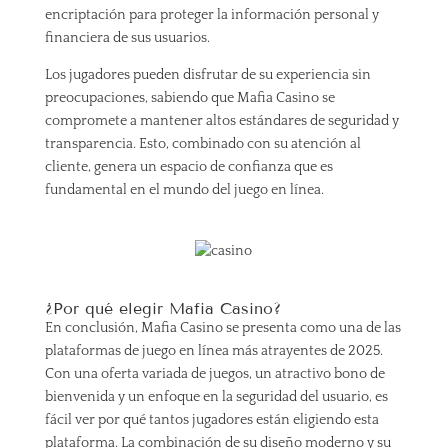
encriptación para proteger la información personal y
financiera de sus usuarios.
Los jugadores pueden disfrutar de su experiencia sin
preocupaciones, sabiendo que Mafia Casino se
compromete a mantener altos estándares de seguridad y
transparencia. Esto, combinado con su atención al
cliente, genera un espacio de confianza que es
fundamental en el mundo del juego en línea.
¿Por qué elegir Mafia Casino?
En conclusión, Mafia Casino se presenta como una de las
plataformas de juego en línea más atrayentes de 2025.
Con una oferta variada de juegos, un atractivo bono de
bienvenida y un enfoque en la seguridad del usuario, es
fácil ver por qué tantos jugadores están eligiendo esta
plataforma. La combinación de su diseño moderno y su