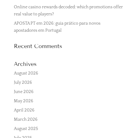
Online casino rewards decoded: which promotions offer
real value to players?
APOSTA PT em 2026: guia prático para novos
apostadores em Portugal
Recent Comments
Archives
August 2026
July 2026
June 2026
May 2026
April 2026
March 2026
August 2025