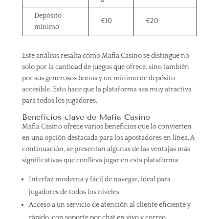
Depósito
€10
€20
€15
mínimo
Este análisis resalta cómo Mafia Casino se distingue no
solo por la cantidad de juegos que ofrece, sino también
por sus generosos bonos y un mínimo de depósito
accesible. Esto hace que la plataforma sea muy atractiva
para todos los jugadores.
Beneficios clave de Mafia Casino
Mafia Casino ofrece varios beneficios que lo convierten
en una opción destacada para los apostadores en línea. A
continuación, se presentan algunas de las ventajas más
significativas que conlleva jugar en esta plataforma:
Interfaz moderna y fácil de navegar, ideal para
jugadores de todos los niveles.
Acceso a un servicio de atención al cliente eficiente y
rápido, con soporte por chat en vivo y correo