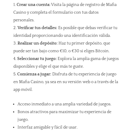
Crear una cuenta:
Visita la página de registro de Mafia
Casino y completa el formulario con tus datos
personales.
Verificar tus detalles:
Es posible que debas verificar tu
identidad proporcionando una identificación válida.
Realizar un depósito:
Haz tu primer depósito, que
puede ser tan bajo como €10, o €30 si eliges Bitcoin.
Seleccionar tu juego:
Explora la amplia gama de juegos
disponibles y elige el que más te guste.
Comienza a jugar:
Disfruta de tu experiencia de juego
en Mafia Casino, ya sea en su versión web o a través de la
app móvil.
Acceso inmediato a una amplia variedad de juegos.
Bonos atractivos para maximizar tu experiencia de
juego.
Interfaz amigable y fácil de usar.