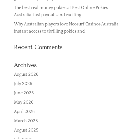
The best real money pokies at Best Online Pokies
Australia: fast payouts and exciting
Why Australian players love Neosurf Casinos Australia:
instant access to thrilling pokies and
Recent Comments
Archives
August 2026
July 2026
June 2026
May 2026
April 2026
March 2026
August 2025