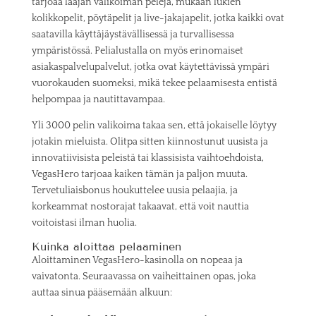
tarjoaa laajan valikoiman pelejä, mukaan lukien
kolikkopelit, pöytäpelit ja live-jakajapelit, jotka kaikki ovat
saatavilla käyttäjäystävällisessä ja turvallisessa
ympäristössä. Pelialustalla on myös erinomaiset
asiakaspalvelupalvelut, jotka ovat käytettävissä ympäri
vuorokauden suomeksi, mikä tekee pelaamisesta entistä
helpompaa ja nautittavampaa.
Yli 3000 pelin valikoima takaa sen, että jokaiselle löytyy
jotakin mieluista. Olitpa sitten kiinnostunut uusista ja
innovatiivisista peleistä tai klassisista vaihtoehdoista,
VegasHero tarjoaa kaiken tämän ja paljon muuta.
Tervetuliaisbonus houkuttelee uusia pelaajia, ja
korkeammat nostorajat takaavat, että voit nauttia
voitoistasi ilman huolia.
Kuinka aloittaa pelaaminen
Aloittaminen VegasHero-kasinolla on nopeaa ja
vaivatonta. Seuraavassa on vaiheittainen opas, joka
auttaa sinua pääsemään alkuun: