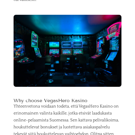
Why choose VegasHero Kasino
Yhteenvetona voidaan todeta, että VegasHero Kasino on
erinomainen valinta kaikille, jotka etsivät laadukasta
online-pelaamista Suomessa. Sen kattava pelivalikoima,
houkuttelevat bonukset ja luotettava asiakaspalvelu
tekevät siitä houkuttelevan vaihtoehdon. Olitpa sitten