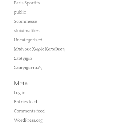
Paris Sportifs
public
Scommesse
stoiximatikes
Uncategorized
Μπόνους Χωρίς Κατάθεση
Στοίχημα
Στοιχηματικές
Meta
Log in
Entries feed
Comments feed
WordPress.org