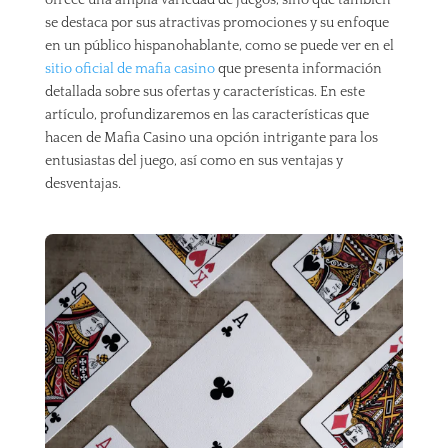
ofrece una amplia variedad de juegos, sino que también
se destaca por sus atractivas promociones y su enfoque
en un público hispanohablante, como se puede ver en el
sitio oficial de mafia casino
que presenta información
detallada sobre sus ofertas y características. En este
artículo, profundizaremos en las características que
hacen de Mafia Casino una opción intrigante para los
entusiastas del juego, así como en sus ventajas y
desventajas.