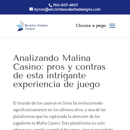
760-807-4807
byron@encinitaswebsitedesigns.com
Analizando Malina
Casino: pros y contras
de esta intrigante
experiencia de juego
El mundo de los casinos en línea ha evolucionado
significativamente en los últimos años, y una de las
plataformas que ha capturado la atención de los
jugadores es Mafia Casino. Esta plataforma no solo