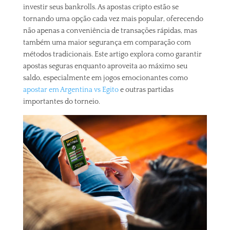
investir seus bankrolls. As apostas cripto estão se
tornando uma opção cada vez mais popular, oferecendo
não apenas a conveniência de transações rápidas, mas
também uma maior segurança em comparação com
métodos tradicionais. Este artigo explora como garantir
apostas seguras enquanto aproveita ao máximo seu
saldo, especialmente em jogos emocionantes como
apostar em Argentina vs Egito
e outras partidas
importantes do torneio.