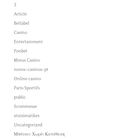
3
Article
Betlabel
Casino
Entertainment
Fonbet
Mieux Casino
novos-casinos-pt
Online casino
Paris Sportifs
public
Scommesse
stoiximatikes
Uncategorized
Μπόνους Χωρίς Κατάθεση