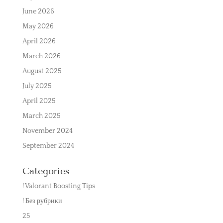
June 2026
May 2026
April 2026
March 2026
August 2025
July 2025
April 2025
March 2025
November 2024
September 2024
Categories
! Valorant Boosting Tips
! Без рубрики
25