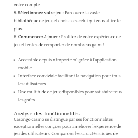
votre compte.
Sélectionnez votre jeu :
Parcourez la vaste
bibliothèque de jeux et choisissez celui qui vous attire le
plus.
Commencez à jouer :
Profitez de votre expérience de
jeu et tentez de remporter de nombreux gains !
Accessible depuis n’importe où grâce à l’application
mobile
Interface conviviale facilitant la navigation pour tous
les utilisateurs
Une multitude de jeux disponibles pour satisfaire tous
les goûts
Analyse des fonctionnalités
Casongo casino se distingue par ses fonctionnalités
exceptionnelles conçues pour améliorer l’expérience de
jeu des utilisateurs. Comparons les caractéristiques de