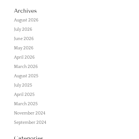
Archives
August 2026
July 2026
June 2026
May 2026
April 2026
March 2026
August 2025
July 2025
April 2025
March 2025
November 2024
September 2024
Categories