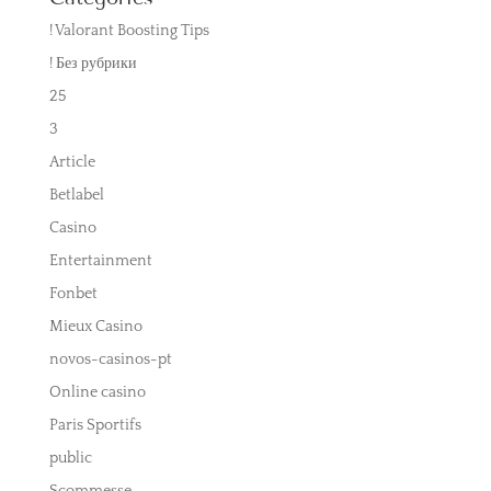
! Valorant Boosting Tips
! Без рубрики
25
3
Article
Betlabel
Casino
Entertainment
Fonbet
Mieux Casino
novos-casinos-pt
Online casino
Paris Sportifs
public