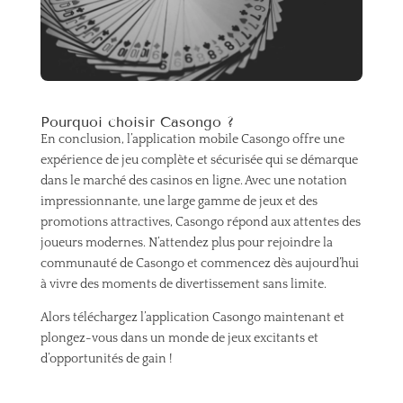
Pourquoi choisir Casongo ?
En conclusion, l’application mobile Casongo offre une
expérience de jeu complète et sécurisée qui se démarque
dans le marché des casinos en ligne. Avec une notation
impressionnante, une large gamme de jeux et des
promotions attractives, Casongo répond aux attentes des
joueurs modernes. N’attendez plus pour rejoindre la
communauté de Casongo et commencez dès aujourd’hui
à vivre des moments de divertissement sans limite.
Alors téléchargez l’application Casongo maintenant et
plongez-vous dans un monde de jeux excitants et
d’opportunités de gain !