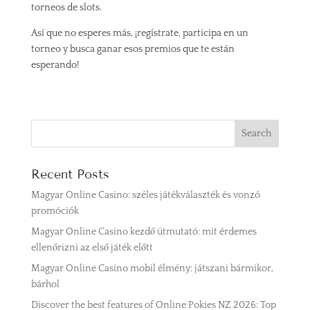
torneos de slots.
Así que no esperes más, ¡regístrate, participa en un
torneo y busca ganar esos premios que te están
esperando!
Recent Posts
Magyar Online Casino: széles játékválaszték és vonzó
promóciók
Magyar Online Casino kezdő útmutató: mit érdemes
ellenőrizni az első játék előtt
Magyar Online Casino mobil élmény: játszani bármikor,
bárhol
Discover the best features of Online Pokies NZ 2026: Top