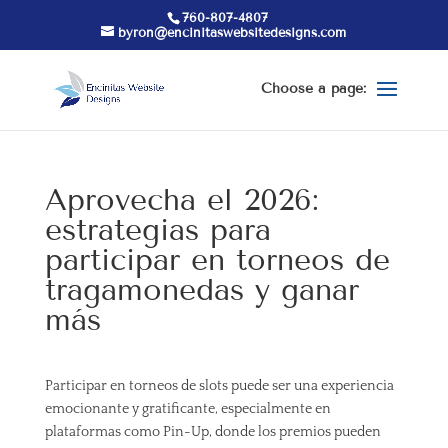
760-807-4807
byron@encinitaswebsitedesigns.com
Aprovecha el 2026:
estrategias para
participar en torneos de
tragamonedas y ganar
más
Participar en torneos de slots puede ser una experiencia
emocionante y gratificante, especialmente en
plataformas como Pin-Up, donde los premios pueden