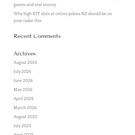
games and real money
Why high RTP slots at online pokies NZ should be on
your radar this
Recent Comments
Archives
August 2026
July 2026
June 2026
May 2026
April 2026
March 2026
August 2025
July 2025