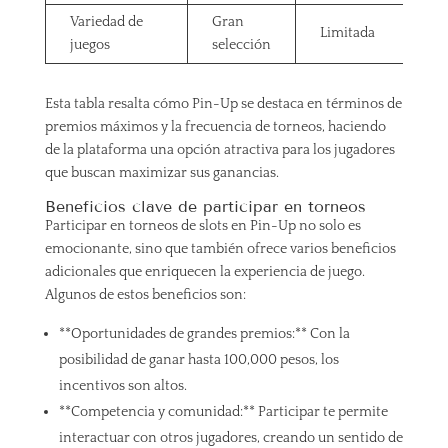
Variedad de
Gran
Limitada
juegos
selección
Esta tabla resalta cómo Pin-Up se destaca en términos de
premios máximos y la frecuencia de torneos, haciendo
de la plataforma una opción atractiva para los jugadores
que buscan maximizar sus ganancias.
Beneficios clave de participar en torneos
Participar en torneos de slots en Pin-Up no solo es
emocionante, sino que también ofrece varios beneficios
adicionales que enriquecen la experiencia de juego.
Algunos de estos beneficios son:
**Oportunidades de grandes premios:** Con la
posibilidad de ganar hasta 100,000 pesos, los
incentivos son altos.
**Competencia y comunidad:** Participar te permite
interactuar con otros jugadores, creando un sentido de