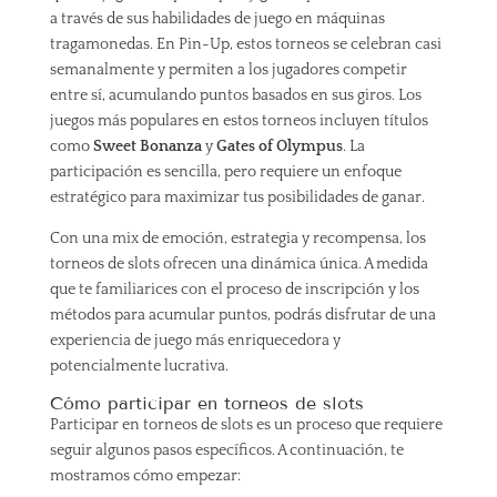
a través de sus habilidades de juego en máquinas
tragamonedas. En Pin-Up, estos torneos se celebran casi
semanalmente y permiten a los jugadores competir
entre sí, acumulando puntos basados en sus giros. Los
juegos más populares en estos torneos incluyen títulos
como
Sweet Bonanza
y
Gates of Olympus
. La
participación es sencilla, pero requiere un enfoque
estratégico para maximizar tus posibilidades de ganar.
Con una mix de emoción, estrategia y recompensa, los
torneos de slots ofrecen una dinámica única. A medida
que te familiarices con el proceso de inscripción y los
métodos para acumular puntos, podrás disfrutar de una
experiencia de juego más enriquecedora y
potencialmente lucrativa.
Cómo participar en torneos de slots
Participar en torneos de slots es un proceso que requiere
seguir algunos pasos específicos. A continuación, te
mostramos cómo empezar: