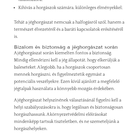
Kihívás a horgászok számára, különleges élményekkel;
Tehát a jéghorgászat nemcsak a halfogásról szól, hanem a
természet élvezetéről és a baráti kapcsolatok erősítéséről
is.
Bizalom és biztonság a jéghorgászat során
A jéghorgászat során kiemelten fontos a biztonság.
Mindig ellenőrizni kell a jég állapotát, hogy elkerüljük a
baleseteket. A legjobb, ha a horgászok csoportosan
mennek horgászni, és figyelmeztetik egymást a
potenciális veszélyekre. Ezen kívül ajánlott a megfelelő
jégtalpak használata a könnyebb mozgás érdekében.
A jéghorgászat helyszínének választásánál figyelni kell a
helyi szabályozásokra is, hogy legálisan és biztonságosan
horgászhassunk. A környezetvédelmi előírásokat
mindenképp tartsuk tiszteletben, és ne szemeteljünk a
horgászhelyeken.