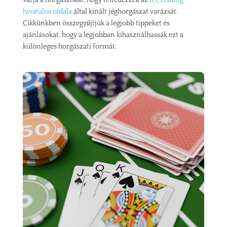
várja a horgászokat, hogy felfedezzék az
Ice Fishing
hivatalos oldala
által kínált jéghorgászat varázsát.
Cikkünkben összegyűjtjük a legjobb tippeket és
ajánlásokat, hogy a legjobban kihasználhassák ezt a
különleges horgászati formát.