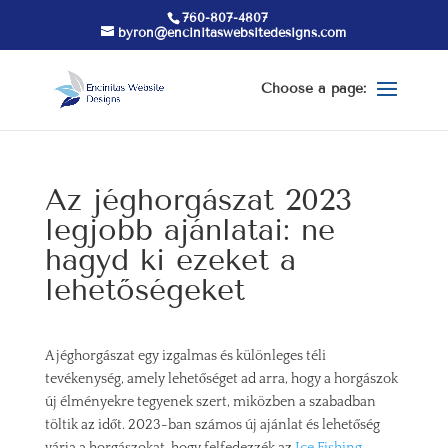
760-807-4807
byron@encinitaswebsitedesigns.com
Az jéghorgászat 2023
legjobb ajánlatai: ne
hagyd ki ezeket a
lehetőségeket
A jéghorgászat egy izgalmas és különleges téli
tevékenység, amely lehetőséget ad arra, hogy a horgászok
új élményekre tegyenek szert, miközben a szabadban
töltik az időt. 2023-ban számos új ajánlat és lehetőség