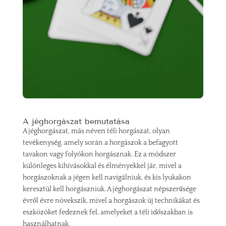
A jéghorgászat bemutatása
A jéghorgászat, más néven téli horgászat, olyan
tevékenység, amely során a horgászok a befagyott
tavakon vagy folyókon horgásznak. Ez a módszer
különleges kihívásokkal és élményekkel jár, mivel a
horgászoknak a jégen kell navigálniuk, és kis lyukakon
keresztül kell horgászniuk. A jéghorgászat népszerűsége
évről évre növekszik, mivel a horgászok új technikákat és
eszközöket fedeznek fel, amelyeket a téli időszakban is
használhatnak.