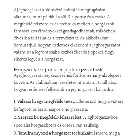
A jéghorgászat különböző halfajták megfogására
alkalmas, mint például a süllő, a ponty és a csuka. A
megfelelő felszerelés és technika mellett a horgászok
fantasztikus élményekkel gazdagodhatnak, miközben
élvezik a téli tájat és a természetet. Az alábbiakban
bemutatjuk, hogyan érdemes elkezdeni a jéghorgászatot,
valamint a legfontosabb eszközöket és tippeket, hogy
sikeres legyen a horgászat.
Hogyan kezdj neki a jéghorgászatnak
A jéghorgászat megkezdéséhez fontos néhány alaplépést
követni. Az alábbiakban részletes útmutatót találhatsz,
hogyan érdemes felkészülni a jéghorgászat kalandra:
Válassz ki egy megfelelő tavat:
Ellenőrizd, hogy a víztest
befagyott és biztonságos a horgászatra.
Szerezz be megfelelő felszerelést:
A jéghorgászathoz
speciális horgászbotra és orsóra van szükség.
Tanulmányozd a horgászat technikáit:
Ismerd meg a