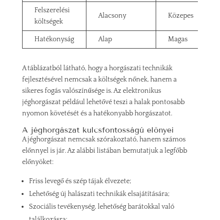
Felszerelési
Alacsony
Közepes
költségek
Hatékonyság
Alap
Magas
A táblázatból látható, hogy a horgászati technikák
fejlesztésével nemcsak a költségek nőnek, hanem a
sikeres fogás valószínűsége is. Az elektronikus
jéghorgászat például lehetővé teszi a halak pontosabb
nyomon követését és a hatékonyabb horgászatot.
A jéghorgászat kulcsfontosságú előnyei
A jéghorgászat nemcsak szórakoztató, hanem számos
előnnyel is jár. Az alábbi listában bemutatjuk a legfőbb
előnyöket:
Friss levegő és szép tájak élvezete;
Lehetőség új halászati technikák elsajátítására;
Szociális tevékenység, lehetőség barátokkal való
találkozásra;