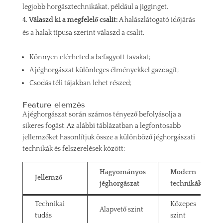
legjobb horgásztechnikákat, például a jigginget.
Válaszd ki a megfelelő csalit:
A halászlátogató időjárás
és a halak típusa szerint válaszd a csalit.
Könnyen elérheted a befagyott tavakat;
A jéghorgászat különleges élményekkel gazdagít;
Csodás téli tájakban lehet részed;
Feature elemzés
A jéghorgászat során számos tényező befolyásolja a
sikeres fogást. Az alábbi táblázatban a legfontosabb
jellemzőket hasonlítjuk össze a különböző jéghorgászati
technikák és felszerelések között:
Hagyományos
Modern
Jellemző
jéghorgászat
technikák
Technikai
Közepes
Alapvető szint
tudás
szint