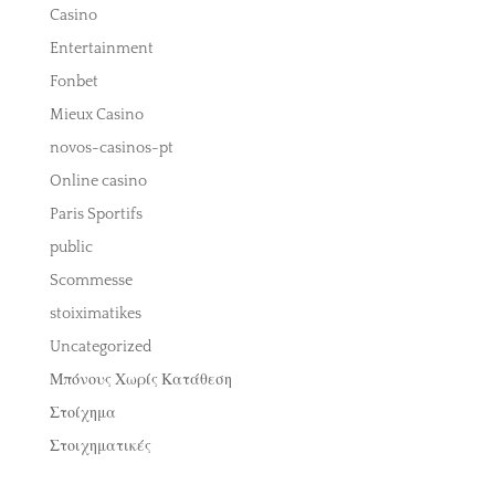
Casino
Entertainment
Fonbet
Mieux Casino
novos-casinos-pt
Online casino
Paris Sportifs
public
Scommesse
stoiximatikes
Uncategorized
Μπόνους Χωρίς Κατάθεση
Στοίχημα
Στοιχηματικές