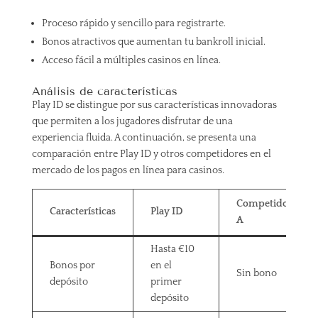
Proceso rápido y sencillo para registrarte.
Bonos atractivos que aumentan tu bankroll inicial.
Acceso fácil a múltiples casinos en línea.
Análisis de características
Play ID se distingue por sus características innovadoras
que permiten a los jugadores disfrutar de una
experiencia fluida. A continuación, se presenta una
comparación entre Play ID y otros competidores en el
mercado de los pagos en línea para casinos.
Competidor
Características
Play ID
A
Hasta €10
Bonos por
en el
Sin bono
depósito
primer
depósito