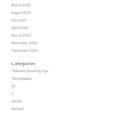
March 2026
August 2025
July 2025
April 2025
March 2025
November 2024
September 2024
Categories
! Valorant Boosting Tips
! Без рубрики
25
3
Article
Betlabel