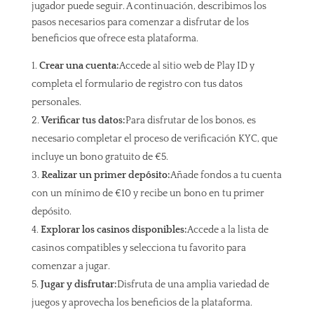
jugador puede seguir. A continuación, describimos los
pasos necesarios para comenzar a disfrutar de los
beneficios que ofrece esta plataforma.
Crear una cuenta:
Accede al sitio web de Play ID y
completa el formulario de registro con tus datos
personales.
Verificar tus datos:
Para disfrutar de los bonos, es
necesario completar el proceso de verificación KYC, que
incluye un bono gratuito de €5.
Realizar un primer depósito:
Añade fondos a tu cuenta
con un mínimo de €10 y recibe un bono en tu primer
depósito.
Explorar los casinos disponibles:
Accede a la lista de
casinos compatibles y selecciona tu favorito para
comenzar a jugar.
Jugar y disfrutar:
Disfruta de una amplia variedad de
juegos y aprovecha los beneficios de la plataforma.