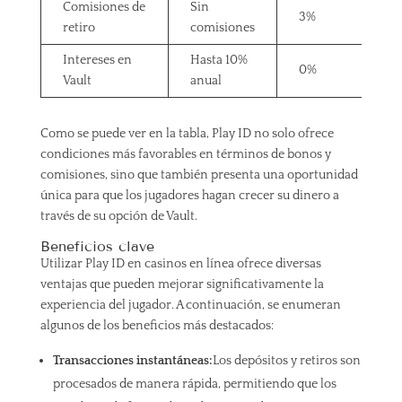
Comisiones de
Sin
3%
retiro
comisiones
Intereses en
Hasta 10%
0%
Vault
anual
Como se puede ver en la tabla, Play ID no solo ofrece
condiciones más favorables en términos de bonos y
comisiones, sino que también presenta una oportunidad
única para que los jugadores hagan crecer su dinero a
través de su opción de Vault.
Beneficios clave
Utilizar Play ID en casinos en línea ofrece diversas
ventajas que pueden mejorar significativamente la
experiencia del jugador. A continuación, se enumeran
algunos de los beneficios más destacados:
Transacciones instantáneas:
Los depósitos y retiros son
procesados de manera rápida, permitiendo que los